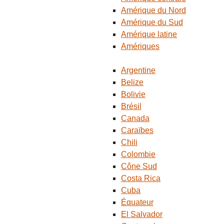
Amérique du Nord
Amérique du Sud
Amérique latine
Amériques
Argentine
Belize
Bolivie
Brésil
Canada
Caraïbes
Chili
Colombie
Cône Sud
Costa Rica
Cuba
Équateur
El Salvador