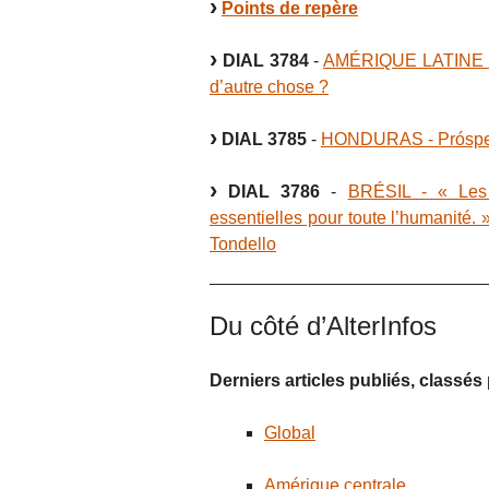
Points de repère
DIAL 3784
-
AMÉRIQUE LATINE - V
d’autre chose ?
DIAL 3785
-
HONDURAS - Próspera
DIAL 3786
-
BRÉSIL - « Les 
essentielles pour toute l’humanité. 
Tondello
Du côté d’AlterInfos
Derniers articles publiés, classé
Global
Amérique centrale