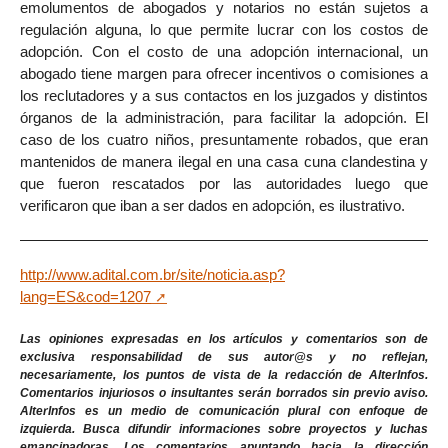
emolumentos de abogados y notarios no están sujetos a
regulación alguna, lo que permite lucrar con los costos de
adopción. Con el costo de una adopción internacional, un
abogado tiene margen para ofrecer incentivos o comisiones a
los reclutadores y a sus contactos en los juzgados y distintos
órganos de la administración, para facilitar la adopción. El
caso de los cuatro niños, presuntamente robados, que eran
mantenidos de manera ilegal en una casa cuna clandestina y
que fueron rescatados por las autoridades luego que
verificaron que iban a ser dados en adopción, es ilustrativo.
http://www.adital.com.br/site/noticia.asp?
lang=ES&cod=1207
Las opiniones expresadas en los artículos y comentarios son de
exclusiva responsabilidad de sus autor@s y no reflejan,
necesariamente, los puntos de vista de la redacción de AlterInfos.
Comentarios injuriosos o insultantes serán borrados sin previo aviso.
AlterInfos es un medio de comunicación plural con enfoque de
izquierda. Busca difundir informaciones sobre proyectos y luchas
emancipadoras. Los comentarios apuntando hacia la dirección