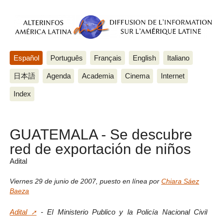
Español
Português
Français
English
Italiano
日本語
Agenda
Academia
Cinema
Internet
Index
GUATEMALA - Se descubre
red de exportación de niños
Adital
Viernes 29 de junio de 2007
,
puesto en línea por
Chiara Sáez
Baeza
Adital
- El Ministerio Publico y la Policía Nacional Civil