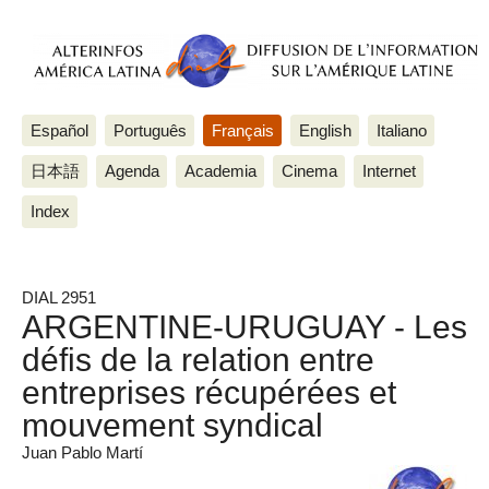
Español
Português
Français
English
Italiano
日本語
Agenda
Academia
Cinema
Internet
Index
DIAL 2951
ARGENTINE-URUGUAY - Les
défis de la relation entre
entreprises récupérées et
mouvement syndical
Juan Pablo Martí