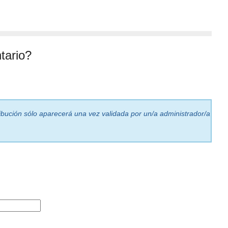
tario?
ribución sólo aparecerá una vez validada por un/a administrador/a