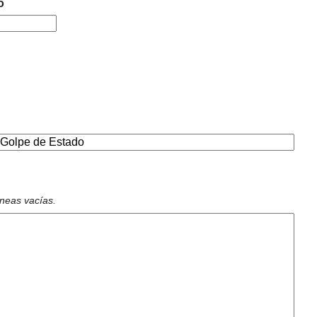
o
íneas vacías.