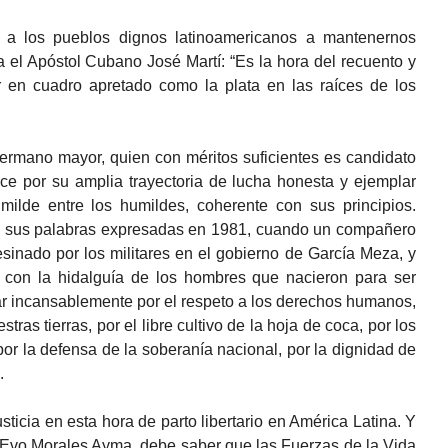
 a los pueblos dignos latinoamericanos a mantenernos
a el Apóstol Cubano José Martí: “Es la hora del recuento y
 en cuadro apretado como la plata en las raíces de los
ermano mayor, quien con méritos suficientes es candidato
ce por su amplia trayectoria de lucha honesta y ejemplar
milde entre los humildes, coherente con sus principios.
a sus palabras expresadas en 1981, cuando un compañero
sinado por los militares en el gobierno de García Meza, y
, con la hidalguía de los hombres que nacieron para ser
ar incansablemente por el respeto a los derechos humanos,
stras tierras, por el libre cultivo de la hoja de coca, por los
, por la defensa de la soberanía nacional, por la dignidad de
.
ticia en esta hora de parto libertario en América Latina. Y
e Evo Morales Ayma, debe saber que las Fuerzas de la Vida