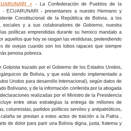
CUARUNARI
- La Confederación de Pueblos de la
or - ECUARUNARI - presentamos a nuestro Hermano y
te Constitucional de la República de Bolivia, a los
s, sociales y a sus colaboradores de Gobierno, nuestra
 a las políticas emprendidas durante su heroico mandato a
por aquellos que hoy se rasgan las vestiduras, pretendiendo
jes de ovejas cuando son los lobos rapaces que siempre
 más penosa pobreza.
Golpista trazado por el Gobierno de los Estados Unidos,
ligárquicos de Bolivia, y que está siendo implementado a
dos Unidos para desarrollo Internacional), según datos de
tado Boliviano, y de la información conferida por la abogada
eclaraciones realizadas por el Ministro de la Presidencia
luye entre otras estrategias la entrega de millones de
, columnistas, partidos políticos serviles y antipatrióticos,
laña se prestan a estos actos de traición a la Patria ,
 de dolor para parir una Bolivia digna, justa, fraterna y