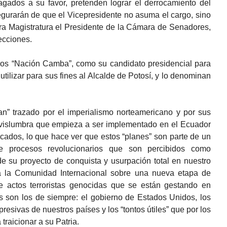
agados a su favor, pretenden lograr el derrocamiento del
egurarán de que el Vicepresidente no asuma el cargo, sino
ra Magistratura el Presidente de la Cámara de Senadores,
ecciones.
os “Nación Camba”, como su candidato presidencial para
tilizar para sus fines al Alcalde de Potosí, y lo denominan
an” trazado por el imperialismo norteamericano y por sus
e vislumbra que empieza a ser implementado en el Ecuador
ficados, lo que hace ver que estos “planes” son parte de un
de procesos revolucionarios que son percibidos como
de su proyecto de conquista y usurpación total en nuestro
 a la Comunidad Internacional sobre una nueva etapa de
e actos terroristas genocidas que se están gestando en
s son los de siempre: el gobierno de Estados Unidos, los
presivas de nuestros países y los “tontos útiles” que por los
traicionar a su Patria.