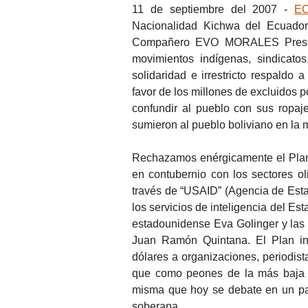
11 de septiembre del 2007 -
E
Nacionalidad Kichwa del Ecuad
Compañero EVO MORALES Presiden
movimientos indígenas, sindicato
solidaridad e irrestricto respaldo
favor de los millones de excluidos 
confundir al pueblo con sus ropa
sumieron al pueblo boliviano en la
Rechazamos enérgicamente el Plan 
en contubernio con los sectores o
través de “USAID” (Agencia de Esta
los servicios de inteligencia del Es
estadounidense Eva Golinger y las d
Juan Ramón Quintana. El Plan inc
dólares a organizaciones, periodistas
que como peones de la más baja ca
misma que hoy se debate en un parto
soberana.