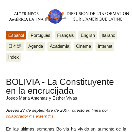
Español
Português
Français
English
Italiano
日本語
Agenda
Academia
Cinema
Internet
Index
BOLIVIA - La Constituyente
en la encrucijada
Josep Maria Antentas y Esther Vivas
Jueves 27 de septiembre de 2007
,
puesto en línea por
colaborador@s extern@s
En las últimas semanas Bolivia ha vivido un aumento de la