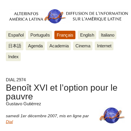
Español
Português
Français
English
Italiano
日本語
Agenda
Academia
Cinema
Internet
Index
DIAL 2974
Benoît XVI et l’option pour le
pauvre
Gustavo Gutiérrez
samedi 1er décembre 2007
,
mis en ligne par
Dial