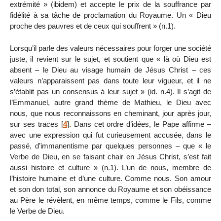
extrémité » (ibidem) et accepte le prix de la souffrance par
fidélité à sa tâche de proclamation du Royaume. Un « Dieu
proche des pauvres et de ceux qui souffrent » (n.1).
Lorsqu’il parle des valeurs nécessaires pour forger une société
juste, il revient sur le sujet, et soutient que « là où Dieu est
absent – le Dieu au visage humain de Jésus Christ – ces
valeurs n’apparaissent pas dans toute leur vigueur, et il ne
s’établit pas un consensus à leur sujet » (id. n.4). Il s’agit de
l’Emmanuel, autre grand thème de Mathieu, le Dieu avec
nous, que nous reconnaissons en cheminant, jour après jour,
sur ses traces
[
4
]
. Dans cet ordre d’idées, le Pape affirme –
avec une expression qui fut curieusement accusée, dans le
passé, d’immanentisme par quelques personnes – que « le
Verbe de Dieu, en se faisant chair en Jésus Christ, s’est fait
aussi histoire et culture » (n.1). L’un de nous, membre de
l’histoire humaine et d’une culture. Comme nous. Son amour
et son don total, son annonce du Royaume et son obéissance
au Père le révèlent, en même temps, comme le Fils, comme
le Verbe de Dieu.