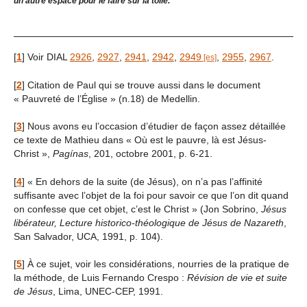
un autre espace pour le faire sur la toile.
[
1
]
Voir DIAL
2926
,
2927
,
2941
,
2942
,
2949
,
2955
,
2967
.
[
2
]
Citation de Paul qui se trouve aussi dans le document
« Pauvreté de l’Église » (n.18) de Medellin.
[
3
]
Nous avons eu l’occasion d’étudier de façon assez détaillée
ce texte de Mathieu dans « Où est le pauvre, là est Jésus-
Christ »,
Pagínas
, 201, octobre 2001, p. 6-21.
[
4
]
« En dehors de la suite (de Jésus), on n’a pas l’affinité
suffisante avec l’objet de la foi pour savoir ce que l’on dit quand
on confesse que cet objet, c’est le Christ » (Jon Sobrino,
Jésus
libérateur, Lecture historico-théologique de Jésus de Nazareth
,
San Salvador, UCA, 1991, p. 104).
[
5
]
À ce sujet, voir les considérations, nourries de la pratique de
la méthode, de Luis Fernando Crespo :
Révision de vie et suite
de Jésus
, Lima, UNEC-CEP, 1991.