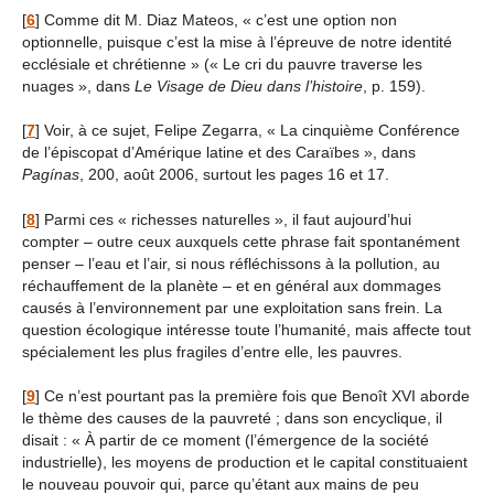
[
6
]
Comme dit M. Diaz Mateos, « c’est une option non
optionnelle, puisque c’est la mise à l’épreuve de notre identité
ecclésiale et chrétienne » (« Le cri du pauvre traverse les
nuages », dans
Le Visage de Dieu dans l’histoire
, p. 159).
[
7
]
Voir, à ce sujet, Felipe Zegarra, « La cinquième Conférence
de l’épiscopat d’Amérique latine et des Caraïbes », dans
Pagínas
, 200, août 2006, surtout les pages 16 et 17.
[
8
]
Parmi ces « richesses naturelles », il faut aujourd’hui
compter – outre ceux auxquels cette phrase fait spontanément
penser – l’eau et l’air, si nous réfléchissons à la pollution, au
réchauffement de la planète – et en général aux dommages
causés à l’environnement par une exploitation sans frein. La
question écologique intéresse toute l’humanité, mais affecte tout
spécialement les plus fragiles d’entre elle, les pauvres.
[
9
]
Ce n’est pourtant pas la première fois que Benoît XVI aborde
le thème des causes de la pauvreté ; dans son encyclique, il
disait : « À partir de ce moment (l’émergence de la société
industrielle), les moyens de production et le capital constituaient
le nouveau pouvoir qui, parce qu’étant aux mains de peu