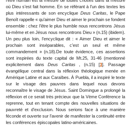
l’être humain est la mesure de toutes choses dans la mesure
où Dieu s’est fait homme. En se référant à l’un des textes les
plus intéressants de son encyclique
Deus Caritas
, le Pape
Benoît rappelle « qu’aimer Dieu et aimer le prochain se fondent
ensemble : chez l’être le plus humble nous rencontrons Jésus
lui-même et en Jésus nous rencontrons Dieu » (n.15) (ibidem).
Un peu plus loin, l’encyclique dit : « Aimer Dieu et aimer le
prochain sont inséparables, c’est un seul et même
commandement » (n.18).De toute évidence, ces assertions
sont inspirées du texte capital de Mt.25, 31-46 (mentionné
explicitement dans
Deus Caritas
, (n.15)
[
3
]
. Passage
évangélique central dans la réflexion théologique menée en
Amérique Latine et aux Caraïbes. À Puebla, il a inspiré le texte
sur le visage des pauvres dans lequel nous devons
reconnaître le visage de Jésus. Saint Domingue a prolongé la
réflexion et ce serait très précieux que la Vème Conférence la
reprenne, tout en tenant compte des nouvelles situations de
pauvreté et d’exclusion. Nous serions face à une manière
féconde et ouverte sur l’avenir de manifester la continuité entre
les conférences épiscopales latino-américaines.