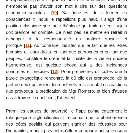
n’empêche pas d’avoir son mot à dire sur des questions
économico-sociales
[
10
]
. Sa tâche est de « former les
consciences », nous le rappelions plus haut, il s’agit d’une
position classique que toute théologie qui traite de ces sujets
doit prendre en compte. Ce n’est pas se mettre en retrait ni
échapper à la responsabilité en matière sociale et
politique
[
11
]
. Au contraire, insister sur le fait que les êtres
humains et leurs droits, en tant que personnes et en tant que
peuples, constitue le cœur et la finalité de la vie en société
harmonieuse, est quelque chose qui a des incidences
concrètes et précises
[
12
]
. Pour preuve les difficultés que la
parole évangélique rencontre, là où elle est prononcée, de la
part de ceux qui voient leurs intérêts mis à mal. Les réactions
que provoqua la prédication de Mgr Romero, et bien d’autres
cas à travers le continent, l’attestent.
Parmi les causes de pauvreté, le Pape pointe également le
rôle que joue la globalisation. Il reconnaît que ce phénomène a
des côtés positifs qui peuvent signifier des réussites pour
l’humanité ; mais il prévient qu’elle « comporte aussi le risque