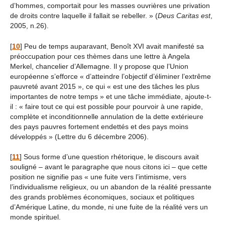
d’hommes, comportait pour les masses ouvrières une privation
de droits contre laquelle il fallait se rebeller. » (
Deus Caritas est
,
2005, n.26).
[
10
]
Peu de temps auparavant, Benoît XVI avait manifesté sa
préoccupation pour ces thèmes dans une lettre à Angela
Merkel, chancelier d’Allemagne. Il y propose que l’Union
européenne s’efforce « d’atteindre l’objectif d’éliminer l’extrême
pauvreté avant 2015 », ce qui « est une des tâches les plus
importantes de notre temps » et une tâche immédiate, ajoute-t-
il : « faire tout ce qui est possible pour pourvoir à une rapide,
complète et inconditionnelle annulation de la dette extérieure
des pays pauvres fortement endettés et des pays moins
développés » (Lettre du 6 décembre 2006).
[
11
]
Sous forme d’une question rhétorique, le discours avait
souligné – avant le paragraphe que nous citons ici – que cette
position ne signifie pas « une fuite vers l’intimisme, vers
l’individualisme religieux, ou un abandon de la réalité pressante
des grands problèmes économiques, sociaux et politiques
d’Amérique Latine, du monde, ni une fuite de la réalité vers un
monde spirituel.