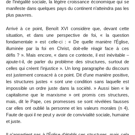
de l’inégalité sociale, la légère croissance économique qui se
manifeste dans quelques pays du continent n’atteindra pas les
plus pauvres.
Arrivé à ce point, Benoît XVI considère que, devant cette
situation, et dans une perspective de foi, « la question
fondamentale » est celle-ci : « De quelle manière l’Église,
illuminée par la foi en Christ, doit-elle réagir face à ces
défis ? ». Mais encore, « dans ce contexte, il est inévitable –
ajoute-t-il, de parler du problème des structures, surtout de
celles qui créent l’injustice ». Un long paragraphe du discours
est justement consacré à ce point. Dit d’une manière positive,
les structures justes « sont une condition sans laquelle est
impossible un ordre juste dans la société. » Aussi bien « le
capitalisme que le marxisme » ont promis ces structures,
mais, dit le Pape, ces promesses se sont révélées fausses
car elles ont oublié la personne et les valeurs morales (n 4).
Faute de quoi il ne peut y avoir de convivialité sociale, humaine
et juste.
Il n’appartient pas à l’Église d’établir ces structures, mais cela