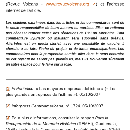
(Revue Volcans -
www.revuevolcans.org
) et l’adresse
internet de l’article.
Les opinions exprimées dans les articles et les commentaires sont de
la seule responsabilité de leurs auteurs ou autrices. Elles ne reflètent
pas nécessairement celles des rédactions de Dial ou Alterinfos. Tout
commentaire injurieux ou insultant sera supprimé sans préavis.
AlterInfos est un média pluriel, avec une sensibilité de gauche. Il
cherche à se faire l’écho de projets et de luttes émancipatrices. Les
commentaires dont la perspective semble aller dans le sens contraire
de cet objectif ne seront pas publiés ici, mais ils trouveront sûrement
un autre espace pour le faire sur la toile.
[
1
]
El Periódico
, « Las mayores empresas del istmo » (« Les
plus grandes entreprises de l’isthme »), 01/10/2007.
[
2
]
Inforpress Centroamericana
, n° 1724. 05/10/2007.
[
3
]
Pour plus d’informations, consulter le rapport
Para la
Recuperación de la Memoria Histórica
(REMHI), Guatemala,
1998 et celui de la Commission pour la vérité historique (CEH),