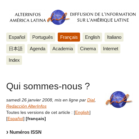
Español
Português
Français
English
Italiano
日本語
Agenda
Academia
Cinema
Internet
Index
Qui sommes-nous ?
samedi 26 janvier 2008
,
mis en ligne par
Dial
,
Redacción AlterInfos
Toutes les versions de cet article :
[
English
]
[
Español
]
[français]
Numéros ISSN