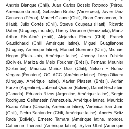
Andrés Bianque (Chili), Juan Carlos Bossio Rotondo (Pérou,
Amérique du Sud), Sébastien Brulez (Venezuela), Javier Diez
Canseco (Pérou), Marcel Claude (Chili), Brian Concannon, Jr.
(Haïti), Julio Cortés (Chili), Steeve Coupeau (Haïti), Ricardo
Daher (Uruguay, monde), Thierry Deronne (Venezuela), Marc-
Arthur Fils-Aimé (Haïti), Alejandra Flores (Chili), Franck
Gaudichaud (Chili, Amérique latine), Miguel Guaglianone
(Uruguay, Amérique latine), Manuel Guerrero (Chili), Michael
Hogan (États-Unis, Amérique latine), Jhonny Lazo Zubieta
(Bolivie), Marilza de Melo Foucher (Brésil), Fernand Meunier
(Colombie), Mauricio Muñoz Díaz (Chili), Nelson F. Núñez
Vergara (Équateur), OCLACC (Amérique latine), Diego Olivera
(Uruguay, Amérique latine), Xavier Plassat (Brésil), Adrián
Ponze (Argentine), Jubenal Quispe (Bolivie), Daniel Rechstein
(Canada), Eduardo Rivas (Argentine, Amérique latine), Sergio
Rodríguez Gelfenstein (Venezuela, Amérique latine), Mauricio
Ruano Alfaro (Canada, Amérique latine), Verónica San Juan
(Chili), Pedro Santander (Chili, Amérique latine), Andrés Soliz
Rada (Bolivie), Ernesto Tamara (Amérique latine, monde),
Catherine Thénard (Amérique latine), Sylvia Ubal (Amérique