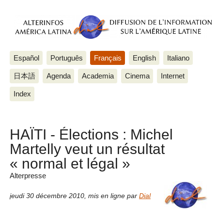
Español
Português
Français
English
Italiano
日本語
Agenda
Academia
Cinema
Internet
Index
HAÏTI - Élections : Michel
Martelly veut un résultat
« normal et légal »
Alterpresse
jeudi 30 décembre 2010
,
mis en ligne par
Dial