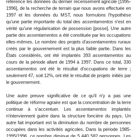
référence les données du dernier recensement agricole [1995-
1996], de la recherche de terrain que nous avons effectuée en
1997 et les données du MST, nous formulons l’hypothèse
qu’une partie importante du total des
assentamentos
n’est en
vérité qu’une régularisation de possession [posse]. Une autre
partie des
assentamentos
a été constituée par les occupations
elles-mêmes. Le nombre des projets d’
assentamentos
ruraux
créés par le gouvernement est la plus faible partie. Dans les
États considérés, ont été implantés 393
assentamentos
au
cours de la période allant de 1994 à 1997. Dans ce total, 330
assentamentos
ont été le résultat d’occupations de terre ;
seulement 47, soit 12%, ont été le résultat de projets initiés par
le gouvernement.
Une autre preuve significative de ce qu’il n’y a pas une
politique de réforme agraire est que la concentration de la terre
continue à s’accentuer. Les
assentamentos
implantés
n’interviennent guère dans la structure foncière du pays. Un
autre fait important est la diminution du nombre de personnes
occupées dans les activités agricoles. Dans la période 1985-
1995/1996, ce nombre diminue de 5 440 582 personnes. Les