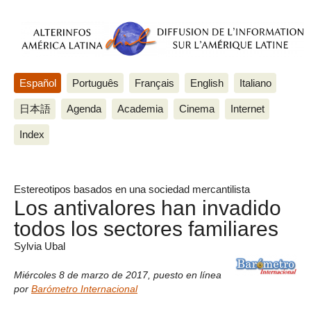
Español
Português
Français
English
Italiano
日本語
Agenda
Academia
Cinema
Internet
Index
Estereotipos basados en una sociedad mercantilista
Los antivalores han invadido
todos los sectores familiares
Sylvia Ubal
Miércoles 8 de marzo de 2017
,
puesto en línea
por
Barómetro Internacional