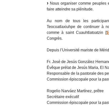
Nous organiser comme peuples et 
faire atteindre sa plénitude.
Au nom de tous les participant
Teocoatlaxiuhpe de continuer à n
comme à saint Cuauhtlatoatzin
[
5
Congrès.
Depuis l’Université mariste de Méri
Fr. José de Jesús González Herna
Évêque prélat de Jesús Maria, El N
Responsable de la pastorale des peu
Commission épiscopale pour la pas
Rogelio Narváez Martínez, prêtre
Secrétaire exécutif
Commission épiscopale pour la past