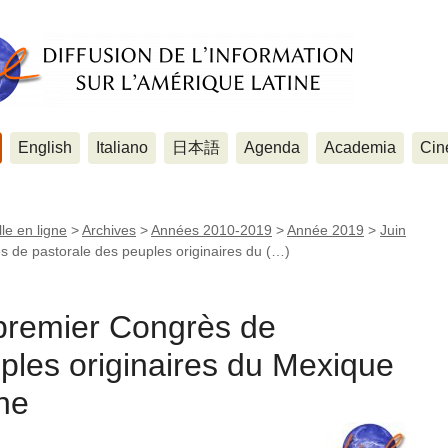
English
Italiano
日本語
Agenda
Academia
Cin
le en ligne
>
Archives
>
Années 2010-2019
>
Année 2019
>
Juin
de pastorale des peuples originaires du (…)
remier Congrès de
ples originaires du Mexique
ine