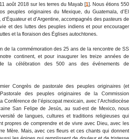
1 août 2018 sur les terres du Mayab
[
1
]
. Nous étions 550
os peuples originaires du Mexique, du Guatemala, d’El
 d’Équateur et d’Argentine, accompagnés des pasteurs de
vie et des luttes des peuples indiens et pour encourager
ttes et la floraison des Églises autochtones.
ion de la commémoration des 25 ans de la rencontre de SS
notre continent, et pour inaugurer les treize années de
 de la célébration des 500 ans des événements de
mier Congrès de pastorale des peuples originaires (et
 Pastorale des peuples originaires de la Commission
la Conférence de l’épiscopat mexicain, avec l’Archidiocèse
scaine San Felipe de Jesús, au sud-est de Mexico, nous
ersité de langues, cultures et traditions religieuses qui
nt propres de comprendre et de vivre avec Dieu, avec les
rre Mère. Mais, avec ces fleurs et ces chants qui donnent
ussi les épines qui remplissent de douleur et de tristesse