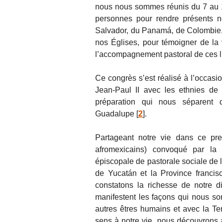
nous nous sommes réunis du 7 au 1
personnes pour rendre présents n
Salvador, du Panamá, de Colombie,
nos Églises, pour témoigner de la 
l’accompagnement pastoral de ces lu
Ce congrès s’est réalisé à l’occas
Jean-Paul II avec les ethnies de 
préparation qui nous séparent
Guadalupe
[
2
]
.
Partageant notre vie dans ce pre
afromexicains) convoqué par la
épiscopale de pastorale sociale de 
de Yucatán et la Province franci
constatons la richesse de notre div
manifestent les façons qui nous so
autres êtres humains et avec la Te
sens à notre vie, nous découvrons a