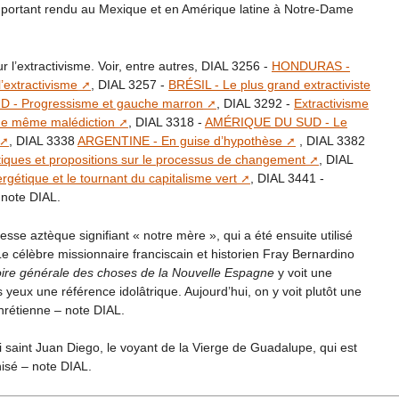
 important rendu au Mexique et en Amérique latine à Notre-Dame
r l’extractivisme. Voir, entre autres, DIAL 3256 -
HONDURAS -
’extractivisme
, DIAL 3257 -
BRÉSIL - Le plus grand extractiviste
- Progressisme et gauche marron
, DIAL 3292 -
Extractivisme
une même malédiction
, DIAL 3318 -
AMÉRIQUE DU SUD - Le
, DIAL 3338
ARGENTINE - En guise d’hypothèse
, DIAL 3382
tiques et propositions sur le processus de changement
, DIAL
gétique et le tournant du capitalisme vert
, DIAL 3441 -
note DIAL.
éesse aztèque signifiant « notre mère », qui a été ensuite utilisé
e célèbre missionnaire franciscain et historien Fray Bernardino
oire générale des choses de la Nouvelle Espagne
y voit une
 yeux une référence idolâtrique. Aujourd’hui, on y voit plutôt une
chrétienne – note DIAL.
ssi saint Juan Diego, le voyant de la Vierge de Guadalupe, qui est
nisé – note DIAL.