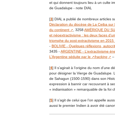
et qui donnent toujours lieu à un culte
de Guadalupe - note DIAL
[
3
]
DIAL a publié de nombreux articles su
Déclaration du diocèse de La Ceiba sur l
du continent
, 3258
AMÉRIQUE DU SUD 
et néoextractivisme : les deux faces d’
triomphe du post-extractivisme en 2015
-
BOLIVIE - Quelques réflexions, autocri
3435 -
ARGENTINE - L’extractivisme éner
L’Argentine séduite par le
fracking
– 
[
4
]
Il s’agirait à l’origine du nom d’une d
pour désigner la Vierge de Guadalupe. L
de Sahagun (1500-1590) dans son
Hist
expression à bannir car recouvrant à ses
« indianisation » remarquable de la foi 
[
5
]
Il s’agit de celui que l’on appelle au
aussi le premier Indien à avoir été cano