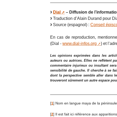
Dial
– Diffusion de l’informatio
Traduction d’Alain Durand pour Dia
Source (espagnol) :
Conseil épisc
En cas de reproduction, mentionner
(Dial -
www.dial-infos.org
) et l’adr
Les opinions exprimées dans les articl
auteurs ou autrices. Elles ne reflètent p
commentaire injurieux ou insultant sera
sensibilité de gauche. Il cherche à se fa
dont la perspective semble aller dans le
trouveront sûrement un autre espace pour l
[
1
]
Nom en langue maya de la péninsule 
[
2
]
Il est fait ici référence aux apparitio