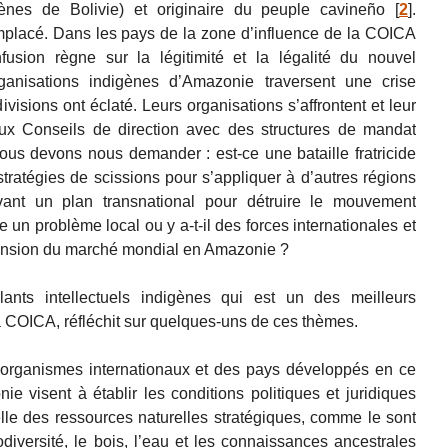
ènes de Bolivie) et originaire du peuple cavineño
[
2
]
.
mplacé. Dans les pays de la zone d’influence de la COICA
nfusion règne sur la légitimité et la légalité du nouvel
 organisations indigènes d’Amazonie traversent une crise
visions ont éclaté. Leurs organisations s’affrontent et leur
ux Conseils de direction avec des structures de mandat
 nous devons nous demander : est-ce une bataille fratricide
tratégies de scissions pour s’appliquer à d’autres régions
nt un plan transnational pour détruire le mouvement
 un problème local ou y a-t-il des forces internationales et
pansion du marché mondial en Amazonie ?
ants intellectuels indigènes qui est un des meilleurs
 COICA, réfléchit sur quelques-uns de ces thèmes.
s organismes internationaux et des pays développés en ce
e visent à établir les conditions politiques et juridiques
nelle des ressources naturelles stratégiques, comme le sont
odiversité, le bois, l’eau et les connaissances ancestrales