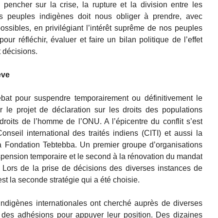
pencher sur la crise, la rupture et la division entre les
es peuples indigènes doit nous obliger à prendre, avec
possibles, en privilégiant l’intérêt suprême de nos peuples
pour réfléchir, évaluer et faire un bilan politique de l’effet
t décisions.
ève
débat pour suspendre temporairement ou définitivement le
r le projet de déclaration sur les droits des populations
oits de l’homme de l’ONU. A l’épicentre du conflit s’est
nseil international des traités indiens (CITI) et aussi la
la Fondation Tebtebba. Un premier groupe d’organisations
uspension temporaire et le second à la rénovation du mandat
. Lors de la prise de décisions des diverses instances de
st la seconde stratégie qui a été choisie.
indigènes internationales ont cherché auprès de diverses
des adhésions pour appuyer leur position. Des dizaines