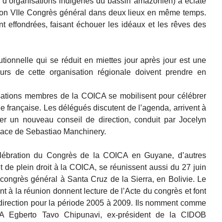
 d’organisations indigènes du bassin amazonien) a éclaté
 son VIIe Congrès général dans deux lieux en même temps.
t effondrées, faisant échouer les idéaux et les rêves des
utionnelle qui se réduit en miettes jour après jour est une
urs de cette organisation régionale doivent prendre en
sations membres de la COICA se mobilisent pour célébrer
 française. Les délégués discutent de l’agenda, arrivent à
r un nouveau conseil de direction, conduit par Jocelyn
place de Sebastiao Manchinery.
lébration du Congrès de la COICA en Guyane, d’autres
de plein droit à la COICA, se réunissent aussi du 27 juin
e congrès général à Santa Cruz de la Sierra, en Bolivie. Le
ant à la réunion donnent lecture de l’Acte du congrès et font
 direction pour la période 2005 à 2009. Ils nomment comme
CA Egberto Tavo Chipunavi, ex-président de la CIDOB