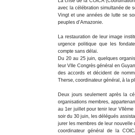
La crise de la COICA (Coordination
avec la célébration simultanée de
Vingt et une années de lutte se son
peuples d’Amazonie.
La restauration de leur image instit
urgence politique que les fondate
compte sans délai.
Du 20 au 25 juin, quelques organi
leur VIIe Congrès général en Guyane
des accords et décident de nomme
Therse, coordinateur général, à la 
Deux jours seulement après la cé
organisations membres, appartenant 
au 1er juillet pour tenir leur VIIèm
soir du 30 juin, les délégués assist
jurer les membres de leur nouvelle
coordinateur général de la COI