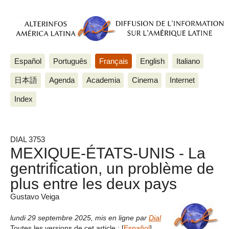
Español
Português
Français
English
Italiano
日本語
Agenda
Academia
Cinema
Internet
Index
DIAL 3753
MEXIQUE-ÉTATS-UNIS - La
gentrification, un problème de
plus entre les deux pays
Gustavo Veiga
lundi 29 septembre 2025
,
mis en ligne par
Dial
Toutes les versions de cet article :
[
Español
]