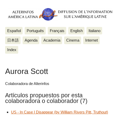
Español
Português
Français
English
Italiano
日本語
Agenda
Academia
Cinema
Internet
Index
Aurora Scott
Colaboradora de Alterinfos
Artículos propuestos por esta
colaboradora o colaborador (7)
US - In Case I Disappear (by William Rivers Pitt, Truthout)