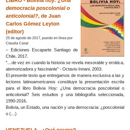
LIBRO -
Bolivia hoy: ¿Una
democracia poscolonial o
anticolonial?
, de Juan
Carlos Gómez Leyton
(editor)
25 de agosto de 2017, puesto en línea por
Claudia Casal
– Ediciones Escaparte Santiago de
Chile, 2017.
“…de vez en cuando la historia se revela inexorable y errática,
atemorizadora y fascinante” - Octavio Innani, 2003.
El presente texto que entregamos de manera exclusiva a las y
lectores latinoamericanos constituye la presentación escrita
para el libro Bolivia Hoy: ¿Una democracia poscolonial o
anticolonial? Seis estudios y una bibliografía seleccionada,
1990-2016.
Bolivia, un Estado, una nación y una democracia: ¿poscolonial
o (…)
VENEZUELA - ¿Qué ocurre?