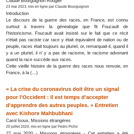
Claude Bourguignon Rougier
23 mai 2023, mis en ligne par Claude Bourguignon
Introduction
Le discours de la guerre des races, en France, est connu
surtout à travers la généalogie que fit Foucault de
l’historicisme. Foucault avait insisté sur le fait que ce récit
n’était pas raciste car race y était équivalent de nation ou de
peuple, races était toujours au pluriel, or, remarquait-il, quand il
y a un pluriel, il n’ y a pas de racisme, le racisme advenant
quand la race succède aux races.
Cette vieille histoire de la guerre des races nous renvoie, en
France, à la (…)
« La crise du coronavirus doit être un signal
pour l’Occident : il est temps d’accepter
d’apprendre des autres peuples. » Entretien
avec Kishore Mahbubhani
Carol Isoux, Missions étrangères
20 juillet 2020, mis en ligne par Pedro Picho
27 mai 2020 - Missions étrangères - Cet entretien a été