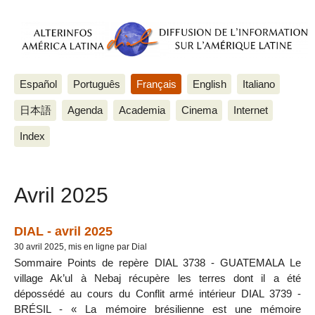
Español
Português
Français
English
Italiano
日本語
Agenda
Academia
Cinema
Internet
Index
Avril 2025
DIAL - avril 2025
30 avril 2025, mis en ligne par Dial
Sommaire Points de repère DIAL 3738 - GUATEMALA Le
village Ak’ul à Nebaj récupère les terres dont il a été
dépossédé au cours du Conflit armé intérieur DIAL 3739 -
BRÉSIL - « La mémoire brésilienne est une mémoire