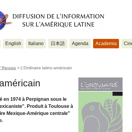
English
Italiano
日本語
Agenda
Academia
Cin
 / Revues
>
L’Ordinaire latino-américain
-américain
é en 1974 à Perpignan sous le
exicaniste". Produit à Toulouse à
naire Mexique-Amérique centrale"
e.