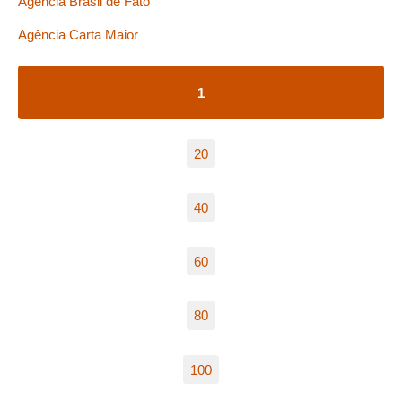
Agência Brasil de Fato
Agência Carta Maior
1
20
40
60
80
100