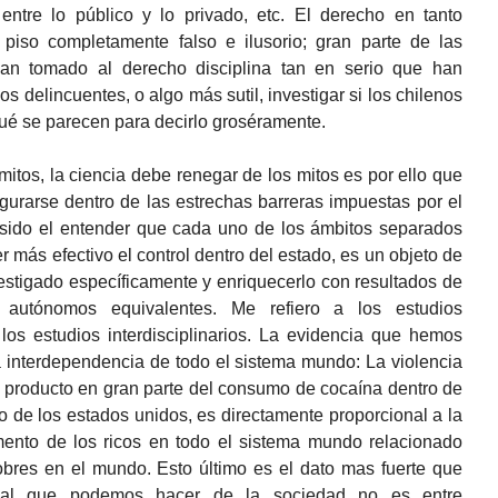
entre lo público y lo privado, etc. El derecho en tanto
 piso completamente falso e ilusorio; gran parte de las
 han tomado al derecho disciplina tan en serio que han
s delincuentes, o algo más sutil, investigar si los chilenos
 qué se parecen para decirlo groséramente.
mitos, la ciencia debe renegar de los mitos es por ello que
gurarse dentro de las estrechas barreras impuestas por el
sido el entender que cada uno de los ámbitos separados
r más efectivo el control dentro del estado, es un objeto de
stigado específicamente y enriquecerlo con resultados de
s autónomos equivalentes. Me refiero a los estudios
los estudios interdisciplinarios. La evidencia que hemos
 interdependencia de todo el sistema mundo: La violencia
s producto en gran parte del consumo de cocaína dentro de
ro de los estados unidos, es directamente proporcional a la
mento de los ricos en todo el sistema mundo relacionado
bres en el mundo. Esto último es el dato mas fuerte que
real que podemos hacer de la sociedad no es entre