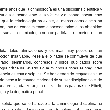
nte años que la criminología es una disciplina científica y
estudia al delincuente, a la víctima y al control social. Esto
 que la criminología no existe, al menos como disciplina
n conjunto de conocimientos dispersos todos ellos obtenidos
en suma, la criminología no compartiría ni un método ni un
futar tales afirmaciones y es más, muy pocos se han
dicción insalvable. Pese a ello nadie se conmueve de que
grado, seminarios, congresos y libros publicados sobre
ología crítica ha llevado a que muchos autores se pregunten
ndencia de esta disciplina. Se han generado respuestas que
la pese a la contradictoriedad de su ser disciplinar, o el de
na embajada extranjera utilizando las palabras de Elbelt;
gía y la dogmática penal.
sólida que se le ha dado a la criminología disciplina ha
 sólido, situándose en una epistemología, al parecer más