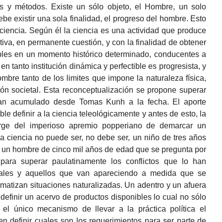
tos y métodos. Existe un sólo objeto, el Hombre, un solo
be existir una sola finalidad, el progreso del hombre. Esto
ciencia. Según él la ciencia es una actividad que produce
tiva, en permanente cuestión, y con la finalidad de obtener
bles en un momento histórico determinado, conducentes a
en tanto institución dinámica y perfectible es progresista, y
 hombre tanto de los limites que impone la naturaleza física,
ón societal. Esta reconceptualización se propone superar
 han acumulado desde Tomas Kunh a la fecha. El aporte
ble definir a la ciencia teleológicamente y antes de esto, la
urge del imperioso apremio popperiano de demarcar un
La ciencia no puede ser, no debe ser, un niño de tres años
, un hombre de cinco mil años de edad que se pregunta por
 para superar paulatinamente los conflictos que lo han
ales y aquellos que van apareciendo a medida que se
matizan situaciones naturalizadas. Un adentro y un afuera
efinir un acervo de productos disponibles lo cual no sólo
s el único mecanismo de llevar a la práctica política el
 definir cuales son los requerimientos para ser parte de