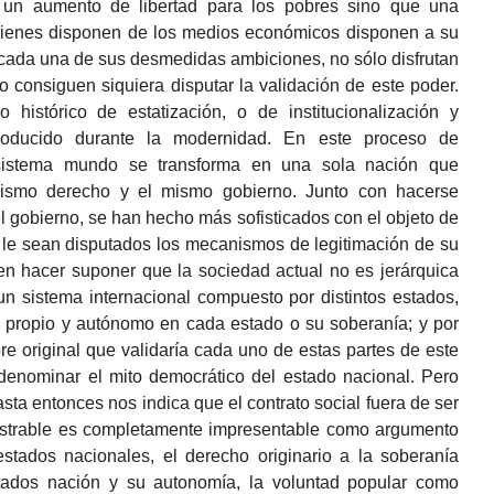
 un aumento de libertad para los pobres sino que una
 Quienes disponen de los medios económicos disponen a su
r cada una de sus desmedidas ambiciones, no sólo disfrutan
o consiguen siquiera disputar la validación de este poder.
histórico de estatización, o de institucionalización y
producido durante la modernidad. En este proceso de
l sistema mundo se transforma en una sola nación que
ismo derecho y el mismo gobierno. Junto con hacerse
el gobierno, se han hecho más sofisticados con el objeto de
que le sean disputados los mecanismos de legitimación de su
 en hacer suponer que la sociedad actual no es jerárquica
n sistema internacional compuesto por distintos estados,
co propio y autónomo en cada estado o su soberanía; y por
bre original que validaría cada uno de estas partes de este
 denominar el mito democrático del estado nacional. Pero
sta entonces nos indica que el contrato social fuera de ser
ostrable es completamente impresentable como argumento
estados nacionales, el derecho originario a la soberanía
stados nación y su autonomía, la voluntad popular como