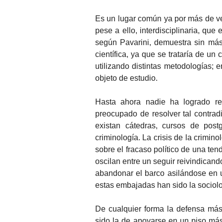
Es un lugar común ya por más de vei
pese a ello, interdisciplinaria, que 
según Pavarini, demuestra sin más
científica, ya que se trataría de u
utilizando distintas metodologías; 
objeto de estudio.
Hasta ahora nadie ha logrado re
preocupado de resolver tal contra
existan cátedras, cursos de post
criminología. La crisis de la crimin
sobre el fracaso político de una te
oscilan entre un seguir reivindicando
abandonar el barco asilándose en u
estas embajadas han sido la sociolo
De cualquier forma la defensa más 
sido la de apoyarse en un piso más