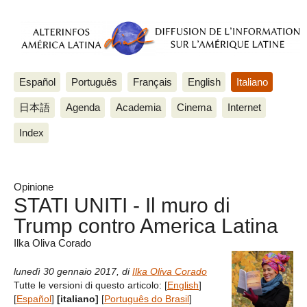
Español
Português
Français
English
Italiano
日本語
Agenda
Academia
Cinema
Internet
Index
Opinione
STATI UNITI - Il muro di
Trump contro America Latina
Ilka Oliva Corado
lunedì 30 gennaio 2017
,
di
Ilka Oliva Corado
Tutte le versioni di questo articolo:
[
English
]
[
Español
]
[italiano]
[
Português do Brasil
]