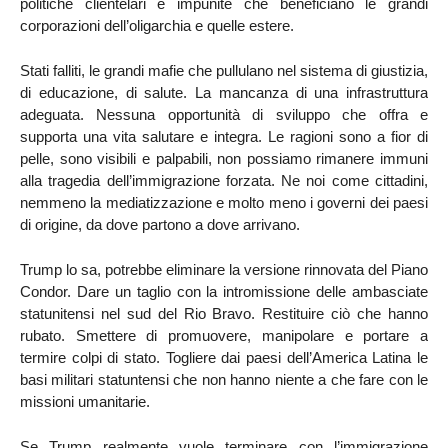
politiche clientelari e impunite che beneficiano le grandi
corporazioni dell’oligarchia e quelle estere.
Stati falliti, le grandi mafie che pullulano nel sistema di giustizia,
di educazione, di salute. La mancanza di una infrastruttura
adeguata. Nessuna opportunità di sviluppo che offra e
supporta una vita salutare e integra. Le ragioni sono a fior di
pelle, sono visibili e palpabili, non possiamo rimanere immuni
alla tragedia dell’immigrazione forzata. Ne noi come cittadini,
nemmeno la mediatizzazione e molto meno i governi dei paesi
di origine, da dove partono a dove arrivano.
Trump lo sa, potrebbe eliminare la versione rinnovata del Piano
Condor. Dare un taglio con la intromissione delle ambasciate
statunitensi nel sud del Rio Bravo. Restituire ciò che hanno
rubato. Smettere di promuovere, manipolare e portare a
termire colpi di stato. Togliere dai paesi dell’America Latina le
basi militari statuntensi che non hanno niente a che fare con le
missioni umanitarie.
Se Trump realmente vuole terminare con l’immigrazione