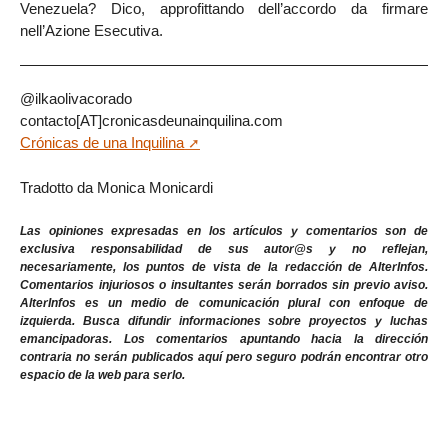
Venezuela? Dico, approfittando dell’accordo da firmare
nell’Azione Esecutiva.
@ilkaolivacorado
contacto[AT]cronicasdeunainquilina.com
Crónicas de una Inquilina
Tradotto da Monica Monicardi
Las opiniones expresadas en los artículos y comentarios son de
exclusiva responsabilidad de sus autor@s y no reflejan,
necesariamente, los puntos de vista de la redacción de AlterInfos.
Comentarios injuriosos o insultantes serán borrados sin previo aviso.
AlterInfos es un medio de comunicación plural con enfoque de
izquierda. Busca difundir informaciones sobre proyectos y luchas
emancipadoras. Los comentarios apuntando hacia la dirección
contraria no serán publicados aquí pero seguro podrán encontrar otro
espacio de la web para serlo.