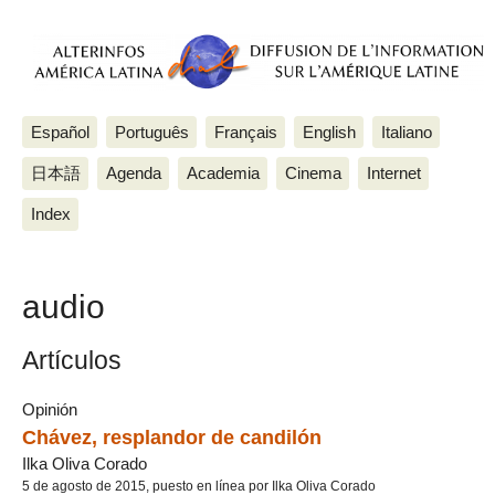
Español
Português
Français
English
Italiano
日本語
Agenda
Academia
Cinema
Internet
Index
audio
Artículos
Opinión
Chávez, resplandor de candilón
Ilka Oliva Corado
5 de agosto de 2015, puesto en línea por Ilka Oliva Corado