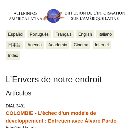
Español
Português
Français
English
Italiano
日本語
Agenda
Academia
Cinema
Internet
Index
L’Envers de notre endroit
Artículos
DIAL 3481
COLOMBIE - L’échec d’un modèle de
développement : Entretien avec Álvaro Pardo
Frédéric Thomas