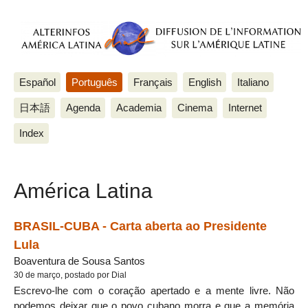
Español
Português
Français
English
Italiano
日本語
Agenda
Academia
Cinema
Internet
Index
América Latina
BRASIL-CUBA - Carta aberta ao Presidente
Lula
Boaventura de Sousa Santos
30 de março, postado por Dial
Escrevo-lhe com o coração apertado e a mente livre. Não
podemos deixar que o povo cubano morra e que a memória