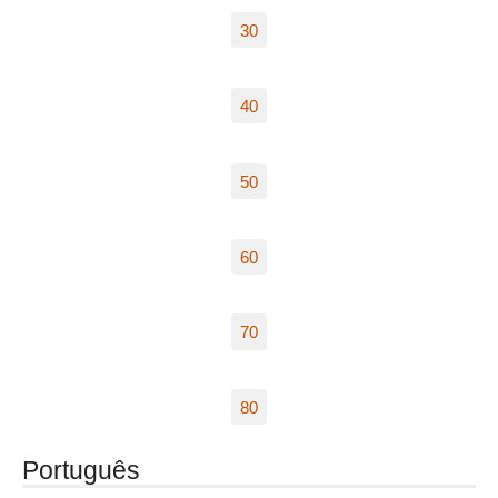
30
40
50
60
70
80
Português