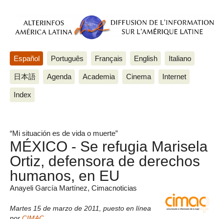
Español
Português
Français
English
Italiano
日本語
Agenda
Academia
Cinema
Internet
Index
“Mi situación es de vida o muerte”
MÉXICO - Se refugia Marisela
Ortiz, defensora de derechos
humanos, en EU
Anayeli García Martínez, Cimacnoticias
Martes 15 de marzo de 2011
,
puesto en línea
por
CIMAC