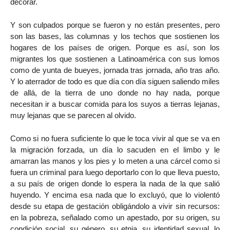
decorar.
Y son culpados porque se fueron y no están presentes, pero
son las bases, las columnas y los techos que sostienen los
hogares de los países de origen. Porque es así, son los
migrantes los que sostienen a Latinoamérica con sus lomos
como de yunta de bueyes, jornada tras jornada, año tras año.
Y lo aterrador de todo es que día con día siguen saliendo miles
de allá, de la tierra de uno donde no hay nada, porque
necesitan ir a buscar comida para los suyos a tierras lejanas,
muy lejanas que se parecen al olvido.
Como si no fuera suficiente lo que le toca vivir al que se va en
la migración forzada, un día lo sacuden en el limbo y le
amarran las manos y los pies y lo meten a una cárcel como si
fuera un criminal para luego deportarlo con lo que lleva puesto,
a su país de origen donde lo espera la nada de la que salió
huyendo. Y encima esa nada que lo excluyó, que lo violentó
desde su etapa de gestación obligándolo a vivir sin recursos:
en la pobreza, señalado como un apestado, por su origen, su
condición social, su género, su etnia, su identidad sexual, lo