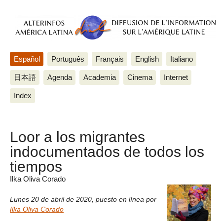
Español
Português
Français
English
Italiano
日本語
Agenda
Academia
Cinema
Internet
Index
Loor a los migrantes
indocumentados de todos los
tiempos
Ilka Oliva Corado
Lunes 20 de abril de 2020
,
puesto en línea por
Ilka Oliva Corado