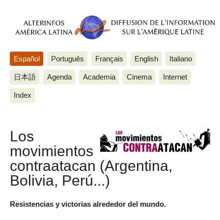
Español
Português
Français
English
Italiano
日本語
Agenda
Academia
Cinema
Internet
Index
Los
movimientos
contraatacan (Argentina,
Bolivia, Perú...)
Resistencias y victorias alrededor del mundo.