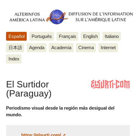
Español
Português
Français
English
Italiano
日本語
Agenda
Academia
Cinema
Internet
Index
El Surtidor
(Paraguay)
Periodismo visual desde la región más desigual del
mundo.
https://elsurti.com/