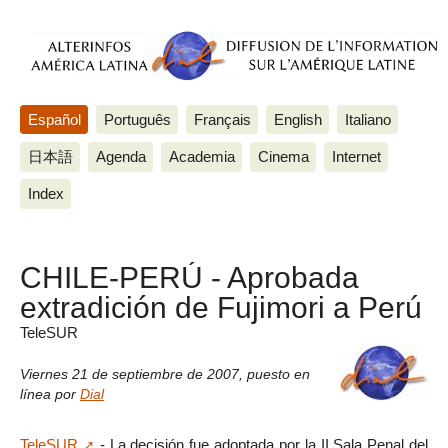
Español
Português
Français
English
Italiano
日本語
Agenda
Academia
Cinema
Internet
Index
CHILE-PERÚ - Aprobada
extradición de Fujimori a Perú
TeleSUR
Viernes 21 de septiembre de 2007
,
puesto en
línea por
Dial
TeleSUR
- La decisión fue adoptada por la II Sala Penal del