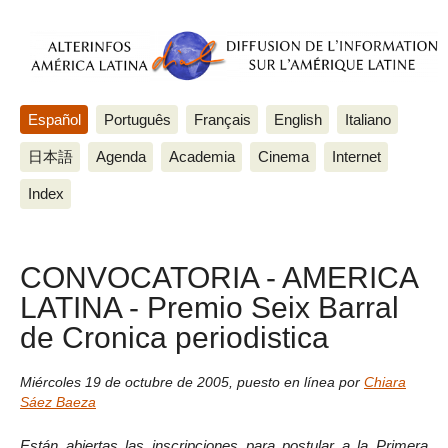
Español
Português
Français
English
Italiano
日本語
Agenda
Academia
Cinema
Internet
Index
CONVOCATORIA - AMERICA
LATINA - Premio Seix Barral
de Cronica periodistica
Miércoles 19 de octubre de 2005
,
puesto en línea por
Chiara
Sáez Baeza
Están abiertas las inscripciones para postular a la Primera