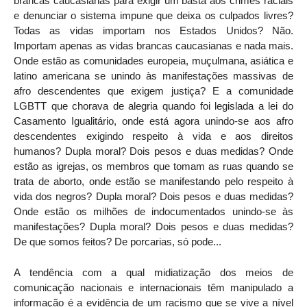
brancas caucasianas para exigir um basta aos crimes raciais
e denunciar o sistema impune que deixa os culpados livres?
Todas as vidas importam nos Estados Unidos? Não.
Importam apenas as vidas brancas caucasianas e nada mais.
Onde estão as comunidades europeia, muçulmana, asiática e
latino americana se unindo às manifestações massivas de
afro descendentes que exigem justiça? E a comunidade
LGBTT que chorava de alegria quando foi legislada a lei do
Casamento Igualitário, onde está agora unindo-se aos afro
descendentes exigindo respeito à vida e aos direitos
humanos? Dupla moral? Dois pesos e duas medidas? Onde
estão as igrejas, os membros que tomam as ruas quando se
trata de aborto, onde estão se manifestando pelo respeito à
vida dos negros? Dupla moral? Dois pesos e duas medidas?
Onde estão os milhões de indocumentados unindo-se às
manifestações? Dupla moral? Dois pesos e duas medidas?
De que somos feitos? De porcarias, só pode...
A tendência com a qual midiatização dos meios de
comunicação nacionais e internacionais têm manipulado a
informação é a evidência de um racismo que se vive a nível