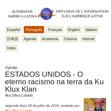
Español
Português
Français
English
Italiano
日本語
Agenda
Academia
Cinema
Internet
Index
Opinião
ESTADOS UNIDOS - O
eterno racismo na terra da Ku
Klux Klan
Ilka Oliva Corado
segunda-feira 18 de julho de 2016
,
postado por
Ilka Oliva Corado