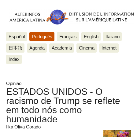
Español
Português
Français
English
Italiano
日本語
Agenda
Academia
Cinema
Internet
Index
Opinião
ESTADOS UNIDOS - O
racismo de Trump se reflete
em todo nós como
humanidade
Ilka Oliva Corado