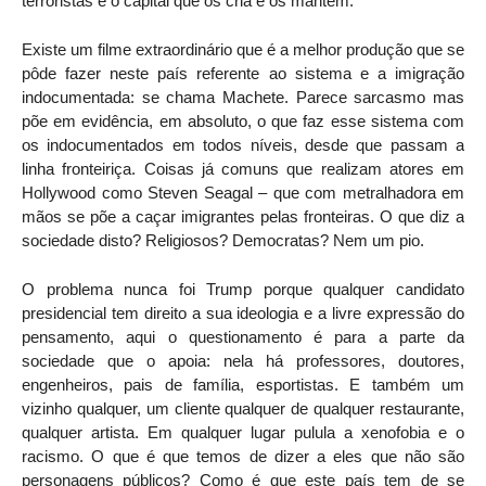
terroristas e o capital que os cria e os mantém.
Existe um filme extraordinário que é a melhor produção que se
pôde fazer neste país referente ao sistema e a imigração
indocumentada: se chama Machete. Parece sarcasmo mas
põe em evidência, em absoluto, o que faz esse sistema com
os indocumentados em todos níveis, desde que passam a
linha fronteiriça. Coisas já comuns que realizam atores em
Hollywood como Steven Seagal – que com metralhadora em
mãos se põe a caçar imigrantes pelas fronteiras. O que diz a
sociedade disto? Religiosos? Democratas? Nem um pio.
O problema nunca foi Trump porque qualquer candidato
presidencial tem direito a sua ideologia e a livre expressão do
pensamento, aqui o questionamento é para a parte da
sociedade que o apoia: nela há professores, doutores,
engenheiros, pais de família, esportistas. E também um
vizinho qualquer, um cliente qualquer de qualquer restaurante,
qualquer artista. Em qualquer lugar pulula a xenofobia e o
racismo. O que é que temos de dizer a eles que não são
personagens públicos? Como é que este país tem de se