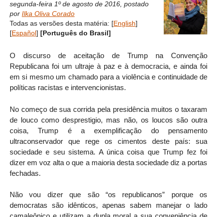
segunda-feira 1º de agosto de 2016
,
postado
por
Ilka Oliva Corado
Todas as versões desta matéria:
[
English
]
[
Español
]
[Português do Brasil]
O discurso de aceitação de Trump na Convenção
Republicana foi um ultraje à paz e à democracia, e ainda foi
em si mesmo um chamado para a violência e continuidade de
políticas racistas e intervencionistas.
No começo de sua corrida pela presidência muitos o taxaram
de louco como desprestigio, mas não, os loucos são outra
coisa, Trump é a exemplificação do pensamento
ultraconservador que rege os cimentos deste país: sua
sociedade e seu sistema. A única coisa que Trump fez foi
dizer em voz alta o que a maioria desta sociedade diz a portas
fechadas.
Não vou dizer que são “os republicanos” porque os
democratas são idênticos, apenas sabem manejar o lado
camaleônico e utilizam a dupla moral a sua conveniência de