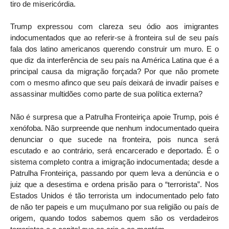
tiro de misericórdia.
Trump expressou com clareza seu ódio aos imigrantes
indocumentados que ao referir-se à fronteira sul de seu país
fala dos latino americanos querendo construir um muro. E o
que diz da interferência de seu país na América Latina que é a
principal causa da migração forçada? Por que não promete
com o mesmo afinco que seu país deixará de invadir países e
assassinar multidões como parte de sua política externa?
Não é surpresa que a Patrulha Fronteiriça apoie Trump, pois é
xenófoba. Não surpreende que nenhum indocumentado queira
denunciar o que sucede na fronteira, pois nunca será
escutado e ao contrário, será encarcerado e deportado. É o
sistema completo contra a imigração indocumentada; desde a
Patrulha Fronteiriça, passando por quem leva a denúncia e o
juiz que a desestima e ordena prisão para o “terrorista”. Nos
Estados Unidos é tão terrorista um indocumentado pelo fato
de não ter papeis e um muçulmano por sua religião ou país de
origem, quando todos sabemos quem são os verdadeiros