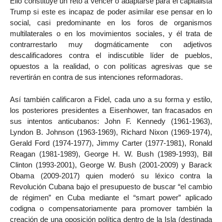
Ello constituye un reto a vencer o adaptarse para el capitalista
Trump si este es incapaz de poder asimilar ese pensar en lo
social, casi predominante en los foros de organismos
multilaterales o en los movimientos sociales, y él trata de
contrarrestarlo muy dogmáticamente con adjetivos
descalificadores contra el indiscutible líder de pueblos,
opuestos a la realidad, o con políticas agresivas que se
revertirán en contra de sus intenciones reformadoras.
Así también calificaron a Fidel, cada uno a su forma y estilo,
los posteriores presidentes a Eisenhower, tan fracasados en
sus intentos anticubanos: John F. Kennedy (1961-1963),
Lyndon B. Johnson (1963-1969), Richard Nixon (1969-1974),
Gerald Ford (1974-1977), Jimmy Carter (1977-1981), Ronald
Reagan (1981-1989), George H. W. Bush (1989-1993), Bill
Clinton (1993-2001), George W. Bush (2001-2009) y Barack
Obama (2009-2017) quien moderó su léxico contra la
Revolución Cubana bajo el presupuesto de buscar “el cambio
de régimen” en Cuba mediante el “smart power” aplicado
codigna o compensatoriamente para promover también la
creación de una oposición política dentro de la Isla (destinada