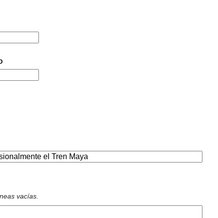
o
íneas vacías.