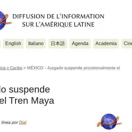
English
Italiano
日本語
Agenda
Academia
Cin
ica y Caribe
>
MÉXICO - Juzgado suspende provisionalmente el
o suspende
 el Tren Maya
 línea por
Dial