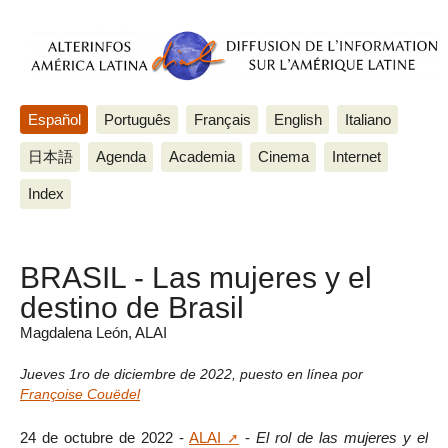
Español
Português
Français
English
Italiano
日本語
Agenda
Academia
Cinema
Internet
Index
BRASIL - Las mujeres y el
destino de Brasil
Magdalena León, ALAI
Jueves 1ro de diciembre de 2022
,
puesto en línea por
Françoise Couëdel
24 de octubre de 2022 -
ALAI
-
El rol de las mujeres y el