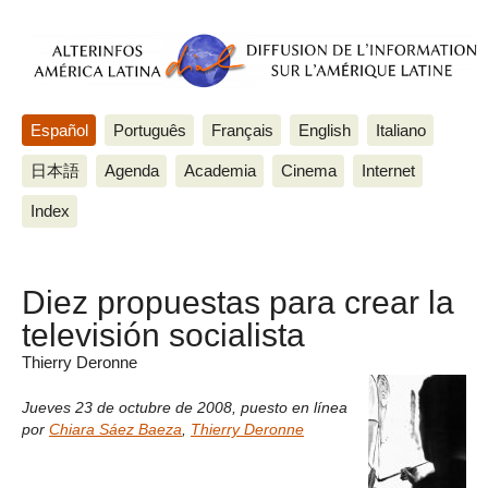
Español
Português
Français
English
Italiano
日本語
Agenda
Academia
Cinema
Internet
Index
Diez propuestas para crear la
televisión socialista
Thierry Deronne
Jueves 23 de octubre de 2008
,
puesto en línea
por
Chiara Sáez Baeza
,
Thierry Deronne