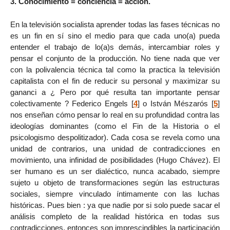
3. Conocimiento = conciencia = acción.
En la televisión socialista aprender todas las fases técnicas no
es un fin en sí sino el medio para que cada uno(a) pueda
entender el trabajo de lo(a)s demás, intercambiar roles y
pensar el conjunto de la producción. No tiene nada que ver
con la polivalencia técnica tal como la practica la televisión
capitalista con el fin de reducir su personal y maximizar su
gananci a ¿ Pero por qué resulta tan importante pensar
colectivamente ? Federico Engels
[
4
]
o István Mészarós
[
5
]
nos enseñan cómo pensar lo real en su profundidad contra las
ideologías dominantes (como el Fin de la Historia o el
psicologismo despolitizador). Cada cosa se revela como una
unidad de contrarios, una unidad de contradicciones en
movimiento, una infinidad de posibilidades (Hugo Chávez). El
ser humano es un ser dialéctico, nunca acabado, siempre
sujeto u objeto de transformaciones según las estructuras
sociales, siempre vinculado íntimamente con las luchas
históricas. Pues bien : ya que nadie por si solo puede sacar el
análisis completo de la realidad histórica en todas sus
contradicciones, entonces son imprescindibles la participación