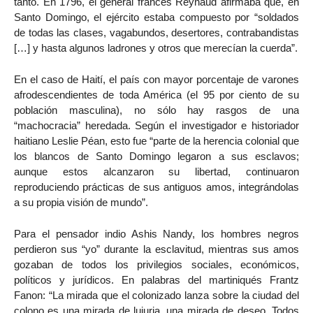
tanto. En 1796, el general francés Reynaud afirmaba que, en
Santo Domingo, el ejército estaba compuesto por “soldados
de todas las clases, vagabundos, desertores, contrabandistas
[…] y hasta algunos ladrones y otros que merecían la cuerda”.
En el caso de Haití, el país con mayor porcentaje de varones
afrodescendientes de toda América (el 95 por ciento de su
población masculina), no sólo hay rasgos de una
“machocracia” heredada. Según el investigador e historiador
haitiano Leslie Péan, esto fue “parte de la herencia colonial que
los blancos de Santo Domingo legaron a sus esclavos;
aunque estos alcanzaron su libertad, continuaron
reproduciendo prácticas de sus antiguos amos, integrándolas
a su propia visión de mundo”.
Para el pensador indio Ashis Nandy, los hombres negros
perdieron sus “yo” durante la esclavitud, mientras sus amos
gozaban de todos los privilegios sociales, económicos,
políticos y jurídicos. En palabras del martiniqués Frantz
Fanon: “La mirada que el colonizado lanza sobre la ciudad del
colono es una mirada de lujuria, una mirada de deseo. Todos