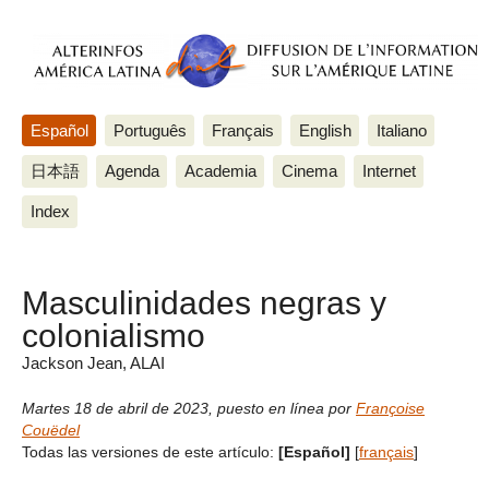
Español
Português
Français
English
Italiano
日本語
Agenda
Academia
Cinema
Internet
Index
Masculinidades negras y
colonialismo
Jackson Jean, ALAI
Martes 18 de abril de 2023
,
puesto en línea por
Françoise
Couëdel
Todas las versiones de este artículo:
[Español]
[
français
]