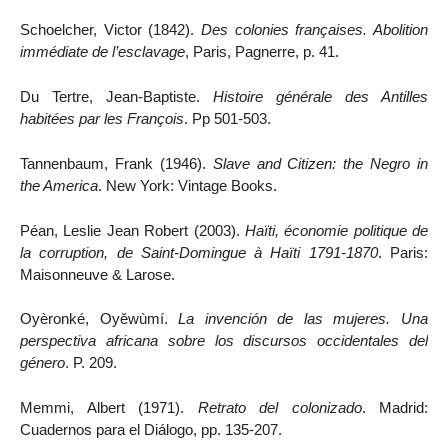
Schoelcher, Victor (1842).
Des colonies françaises. Abolition
immédiate de l’esclavage
, Paris, Pagnerre, p. 41.
Du Tertre, Jean-Baptiste.
Histoire générale des Antilles
habitées par les François
. Pp 501-503.
Tannenbaum, Frank (1946).
Slave and Citizen: the Negro in
the America
. New York: Vintage Books.
Péan, Leslie Jean Robert (2003).
Haïti, économie politique de
la corruption, de Saint-Domingue à Haïti 1791-1870
. Paris:
Maisonneuve & Larose.
Oyèronké, Oyěwùmí.
La invención de las mujeres. Una
perspectiva africana sobre los discursos occidentales del
género
. P. 209.
Memmi, Albert (1971).
Retrato del colonizado
. Madrid:
Cuadernos para el Diálogo, pp. 135-207.