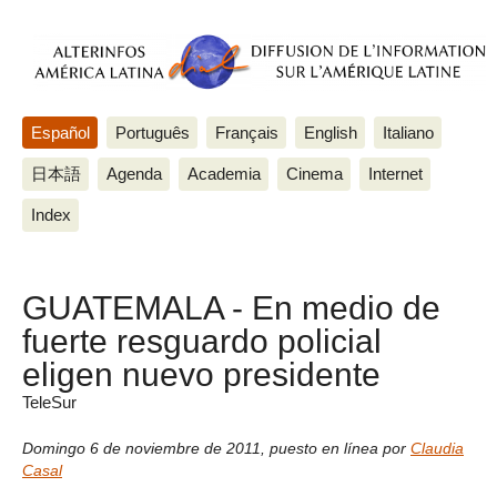
Español
Português
Français
English
Italiano
日本語
Agenda
Academia
Cinema
Internet
Index
GUATEMALA - En medio de
fuerte resguardo policial
eligen nuevo presidente
TeleSur
Domingo 6 de noviembre de 2011
,
puesto en línea por
Claudia
Casal