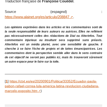
Traduction française de
Françoise Couëdel
.
Source (espagnol) :
https://www.alainet.org/es/articulo/208847
.
Les opinions exprimées dans les articles et les commentaires sont de
la seule responsabilité de leurs auteurs ou autrices. Elles ne reflètent
pas nécessairement celles des rédactions de Dial ou Alterinfos. Tout
commentaire injurieux ou insultant sera supprimé sans préavis.
AlterInfos est un média pluriel, avec une sensibilité de gauche. Il
cherche à se faire l’écho de projets et de luttes émancipatrices. Les
commentaires dont la perspective semble aller dans le sens contraire
de cet objectif ne seront pas publiés ici, mais ils trouveront sûrement
un autre espace pour le faire sur la toile.
[
1
]
https://ctxt.es/es/20200901/Politica/33352/Ecuador-paola-
pabon-rafael-correa-lula-america-latina-revolucion-ciudadana-
marcelo-exposito.htm
)