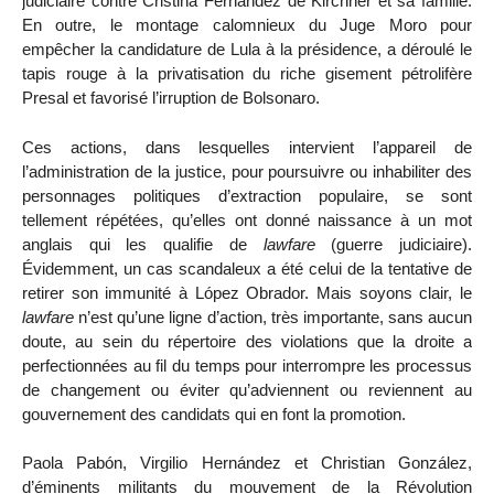
judiciaire contre Cristina Fernandez de Kirchner et sa famille.
En outre, le montage calomnieux du Juge Moro pour
empêcher la candidature de Lula à la présidence, a déroulé le
tapis rouge à la privatisation du riche gisement pétrolifère
Presal et favorisé l’irruption de Bolsonaro.
Ces actions, dans lesquelles intervient l’appareil de
l’administration de la justice, pour poursuivre ou inhabiliter des
personnages politiques d’extraction populaire, se sont
tellement répétées, qu’elles ont donné naissance à un mot
anglais qui les qualifie de
lawfare
(guerre judiciaire).
Évidemment, un cas scandaleux a été celui de la tentative de
retirer son immunité à López Obrador. Mais soyons clair, le
lawfare
n’est qu’une ligne d’action, très importante, sans aucun
doute, au sein du répertoire des violations que la droite a
perfectionnées au fil du temps pour interrompre les processus
de changement ou éviter qu’adviennent ou reviennent au
gouvernement des candidats qui en font la promotion.
Paola Pabón, Virgilio Hernández et Christian González,
d’éminents militants du mouvement de la Révolution