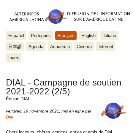
Español
Português
Français
English
Italiano
日本語
Agenda
Academia
Cinema
Internet
Index
DIAL - Campagne de soutien
2021-2022 (2/5)
Équipe DIAL
vendredi 19 novembre 2021
,
mis en ligne par
Dial
Chers lecteurs, chères lectrices, amies et amis de Dial,