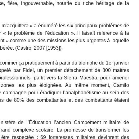
se, fière, ingouvernable, nourrie du riche héritage de la
re m’acquittera » a énuméré les six principaux problèmes de
r « le problème de l’éducation ». Il faisait référence à la
ent » comme une des missions les plus urgentes à laquelle
libérée. (Castro, 2007 [1953]).
e commença pratiquement à partir du triomphe du 1er janvier
elé par Fidel, un premier détachement de 300 maîtres
rofessionnels, partit vers la Sierra Maestra, pour amener
es zones les plus éloignées. Au même moment, Camilo
e campagne pour éradiquer l’analphabétisme au sein des
lus de 80% des combattantes et des combattants étaient
nistère de l’Éducation l’ancien Campement militaire de
grand complexe scolaire. La promesse de transformer les
re respectée : 69 forteresses militaires devinrent des