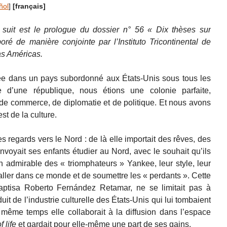
ñol
]
[français]
 suit est le prologue du dossier n° 56 « Dix thèses sur
ré de manière conjointe par l’Instituto Tricontinental de
as Américas.
ée dans un pays subordonné aux États-Unis sous tous les
 d’une république, nous étions une colonie parfaite,
de commerce, de diplomatie et de politique. Et nous avons
est de la culture.
es regards vers le Nord : de là elle importait des rêves, des
nvoyait ses enfants étudier au Nord, avec le souhait qu’ils
on admirable des « triomphateurs » Yankee, leur style, leur
aller dans ce monde et de soumettre les « perdants ». Cette
aptisa Roberto Fernández Retamar, ne se limitait pas à
it de l’industrie culturelle des États-Unis qui lui tombaient
même temps elle collaborait à la diffusion dans l’espace
 life
et gardait pour elle-même une part de ses gains.