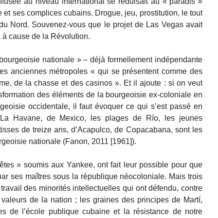
fusée au niveau international se réduisait au « paradis »
 et ses complices cubains. Drogue, jeu, prostitution, le tout
 du Nord. Souvenez-vous que le projet de Las Vegas avait
 à cause de la Révolution.
« bourgeoisie nationale » – déjà formellement indépendante
 des anciennes métropoles « qui se présentent comme des
me, de la chasse et des casinos ». Et il ajoute : si on veut
sformation des éléments de la bourgeoisie ex-coloniale en
geoisie occidentale, il faut évoquer ce qui s’est passé en
 La Havane, de Mexico, les plages de Río, les jeunes
tisses de treize ans, d’Acapulco, de Copacabana, sont les
urgeoisie nationale (Fanon, 2011 [1961]).
êtes » soumis aux Yankee, ont fait leur possible pour que
ar ses maîtres sous la république néocoloniale. Mais trois
 travail des minorités intellectuelles qui ont défendu, contre
valeurs de la nation ; les graines des principes de Martí,
es de l’école publique cubaine et la résistance de notre