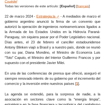
Couëdel
Todas las versiones de este artículo:
[Español]
[
français
]
22 de marzo 2024 -
Estrategia.la
- A mediados de marzo el
gobierno argentino anunció la firma de un convenio que
autorizó la operación de ingenieros norteamericanos ligados a
la Armada de los Estados Unidos en la Hidrovía Paraná-
Paraguay, sin siquiera pasar por el Poder Legislativo nacional.
Días antes, el 23 de febrero el canciller estadounidense
Antony Blinken viajó a Brasil y a nuestro país, donde se reunió
con su par, Diana Mondino, el Ministro de Economía Luis
“Toto” Caputo, el Ministro del Interior Guillermo Francos y por
supuesto con el presidente Javier Milei.
En una de las conferencias de prensa que ofreció, aseguró el
siempre renovado interés de su gobierno por el incremento del
comercio y la inversión entre nuestros países
[
1
]
.
La agenda se extendió, para la sorpresa de nadie, a la
asociación en sectores clave como la “energía limpia”,
estratégica en la fase financiera y tecnológica del capitalismo