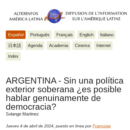
Español
Português
Français
English
Italiano
日本語
Agenda
Academia
Cinema
Internet
Index
ARGENTINA - Sin una política
exterior soberana ¿es posible
hablar genuinamente de
democracia?
Solange Martinez
Jueves 4 de abril de 2024
,
puesto en línea por
Françoise