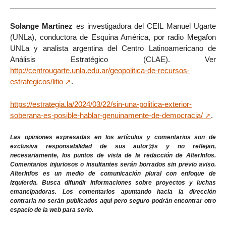
Solange Martinez
es investigadora del CEIL Manuel Ugarte
(UNLa), conductora de Esquina América, por radio Megafon
UNLa y analista argentina del Centro Latinoamericano de
Análisis Estratégico (CLAE). Ver
http://centrougarte.unla.edu.ar/geopolitica-de-recursos-
estrategicos/litio
.
https://estrategia.la/2024/03/22/sin-una-politica-exterior-
soberana-es-posible-hablar-genuinamente-de-democracia/
.
Las opiniones expresadas en los artículos y comentarios son de
exclusiva responsabilidad de sus autor@s y no reflejan,
necesariamente, los puntos de vista de la redacción de AlterInfos.
Comentarios injuriosos o insultantes serán borrados sin previo aviso.
AlterInfos es un medio de comunicación plural con enfoque de
izquierda. Busca difundir informaciones sobre proyectos y luchas
emancipadoras. Los comentarios apuntando hacia la dirección
contraria no serán publicados aquí pero seguro podrán encontrar otro
espacio de la web para serlo.