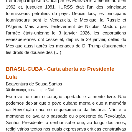
L’embargo imposé à Cuba par les États-Unis a été instauré en
1962 et, jusqu’en 1991, l’URSS était l’un des principaux
fournisseurs pétroliers du pays. Depuis lors, les principaux
fournisseurs sont le Venezuela, le Mexique, la Russie et
l’Algérie. Mais après l’enlèvement de Nicolás Maduro par
l’armée états-unienne le 3 janvier 2026, les exportations
vénézuéliennes ont cessé et, depuis le 29 janvier, celles du
Mexique aussi après les menaces de D. Trump d’augmenter
les droits de douane des (…)
BRASIL-CUBA - Carta aberta ao Presidente
Lula
Boaventura de Sousa Santos
30 de março, postado por Dial
Escrevo-lhe com o coração apertado e a mente livre. Não
podemos deixar que o povo cubano morra e que a memória
da Revolução caia no esquecimento da história. Não é o
momento de avaliar o passado ou o presente da Revolução.
Senhor Presidente, o senhor sabe que, ao longo dos anos,
redigi vários textos nos quais expressava críticas construtivas