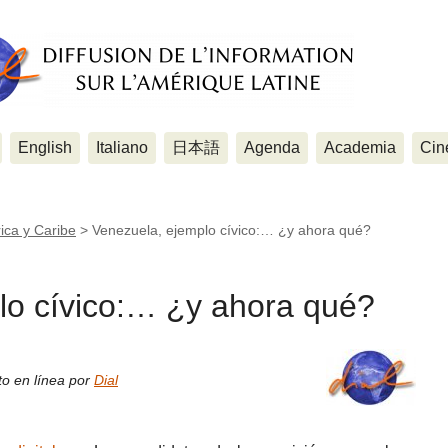
English
Italiano
日本語
Agenda
Academia
Cin
ica y Caribe
>
Venezuela, ejemplo cívico:… ¿y ahora qué?
lo cívico:… ¿y ahora qué?
to en línea por
Dial