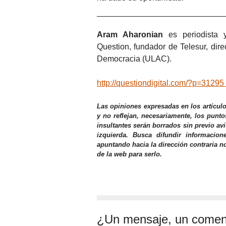
Aram Aharonian
es periodista y
Question, fundador de Telesur, dir
Democracia (ULAC).
http://questiondigital.com/?p=31295
Las opiniones expresadas en los artícul
y no reflejan, necesariamente, los punto
insultantes serán borrados sin previo av
izquierda. Busca difundir informacio
apuntando hacia la dirección contraria n
de la web para serlo.
¿Un mensaje, un comen