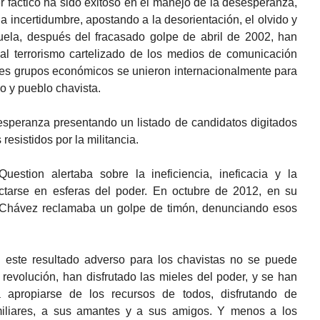
 fáctico ha sido exitoso en el manejo de la desesperanza,
 la incertidumbre, apostando a la desorientación, el olvido y
uela, después del fracasado golpe de abril de 2002, han
 al terrorismo cartelizado de los medios de comunicación
des grupos económicos se unieron internacionalmente para
no y pueblo chavista.
speranza presentando un listado de candidatos digitados
resistidos por la militancia.
estion alertaba sobre la ineficiencia, ineficacia y la
tarse en esferas del poder. En octubre de 2012, en su
o Chávez reclamaba un golpe de timón, denunciando esos
 este resultado adverso para los chavistas no se puede
revolución, han disfrutado las mieles del poder, y se han
apropiarse de los recursos de todos, disfrutando de
amiliares, a sus amantes y a sus amigos. Y menos a los