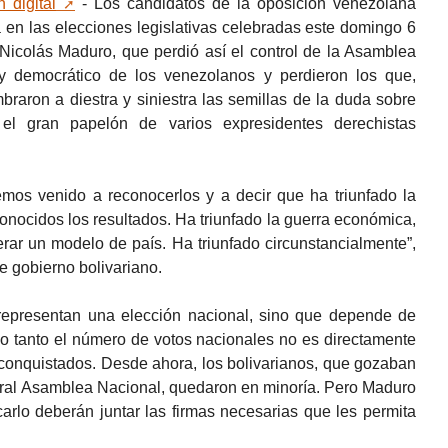
 digital
- Los candidatos de la oposición venezolana
 en las elecciones legislativas celebradas este domingo 6
 Nicolás Maduro, que perdió así el control de la Asamblea
 y democrático de los venezolanos y perdieron los que,
braron a diestra y siniestra las semillas de la duda sobre
 el gran papelón de varios expresidentes derechistas
emos venido a reconocerlos y a decir que ha triunfado la
nocidos los resultados. Ha triunfado la guerra económica,
nerar un modelo de país. Ha triunfado circunstancialmente”,
de gobierno bolivariano.
representan una elección nacional, sino que depende de
r lo tanto el número de votos nacionales no es directamente
 conquistados. Desde ahora, los bolivarianos, que gozaban
eral Asamblea Nacional, quedaron en minoría. Pero Maduro
arlo deberán juntar las firmas necesarias que les permita