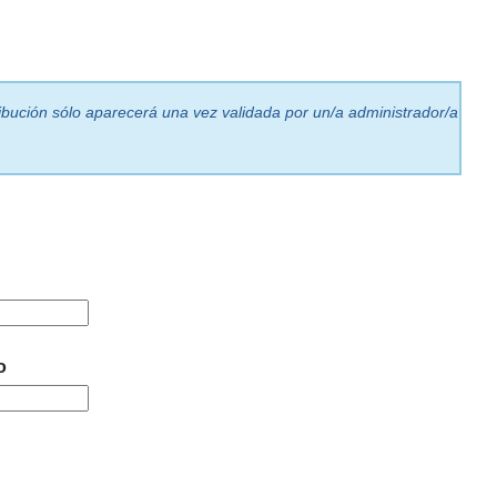
ribución sólo aparecerá una vez validada por un/a administrador/a
o