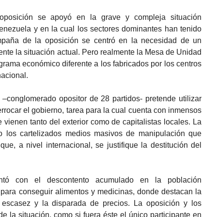
 oposición se apoyó en la grave y compleja situación
nezuela y en la cual los sectores dominantes han tenido
ampaña de la oposición se centró en la necesidad de un
nte la situación actual. Pero realmente la Mesa de Unidad
rama económico diferente a los fabricados por los centros
nacional.
onglomerado opositor de 28 partidos- pretende utilizar
errocar el gobierno, tarea para la cual cuenta con inmensos
e vienen tanto del exterior como de capitalistas locales. La
sido los cartelizados medios masivos de manipulación que
ue, a nivel internacional, se justifique la destitución del
ntó con el descontento acumulado en la población
 para conseguir alimentos y medicinas, donde destacan la
la escasez y la disparada de precios. La oposición y los
e la situación, como si fuera éste el único participante en