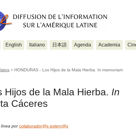
English
Italiano
日本語
Agenda
Academia
Cin
latos
>
HONDURAS - Los Hijos de la Mala Hierba. In memoriam
ijos de la Mala Hierba.
In
ta Cáceres
 línea por
colaborador@s extern@s