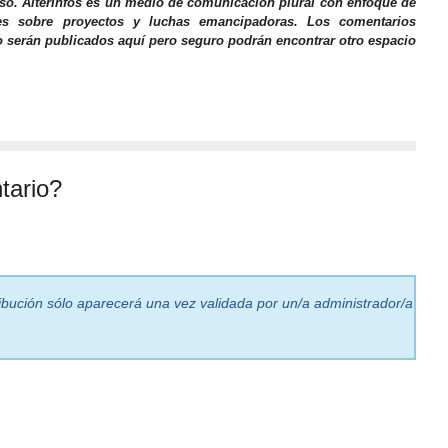
iso. AlterInfos es un medio de comunicación plural con enfoque de
nes sobre proyectos y luchas emancipadoras. Los comentarios
o serán publicados aquí pero seguro podrán encontrar otro espacio
tario?
ribución sólo aparecerá una vez validada por un/a administrador/a