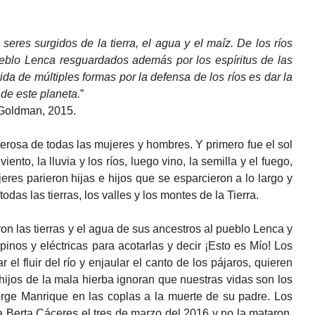
res surgidos de la tierra, el agua y el maíz. De los ríos
ueblo Lenca resguardados además por los espíritus de las
da de múltiples formas por la defensa de los ríos es dar la
 de este planeta.
”
 Goldman, 2015.
erosa de todas las mujeres y hombres. Y primero fue el sol
viento, la lluvia y los ríos, luego vino, la semilla y el fuego,
eres parieron hijas e hijos que se esparcieron a lo largo y
s las tierras, los valles y los montes de la Tierra.
ron las tierras y el agua de sus ancestros al pueblo Lenca y
inos y eléctricas para acotarlas y decir ¡Esto es Mío! Los
 el fluir del río y enjaular el canto de los pájaros, quieren
 hijos de la mala hierba ignoran que nuestras vidas son los
orge Manrique en las coplas a la muerte de su padre. Los
a Berta Cáceres el tres de marzo del 2016 y no la mataron,