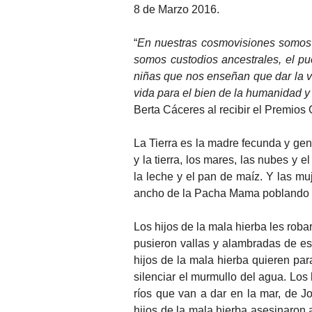
8 de Marzo 2016.
“
En nuestras cosmovisiones somos se
somos custodios ancestrales, el p
niñas que nos enseñan que dar la vi
vida para el bien de la humanidad y
Berta Cáceres al recibir el Premios
La Tierra es la madre fecunda y gen
y la tierra, los mares, las nubes y el 
la leche y el pan de maíz. Y las muj
ancho de la Pacha Mama poblando toda
Los hijos de la mala hierba les roba
pusieron vallas y alambradas de esp
hijos de la mala hierba quieren parar
silenciar el murmullo del agua. Los
ríos que van a dar en la mar, de J
hijos de la mala hierba asesinaron 