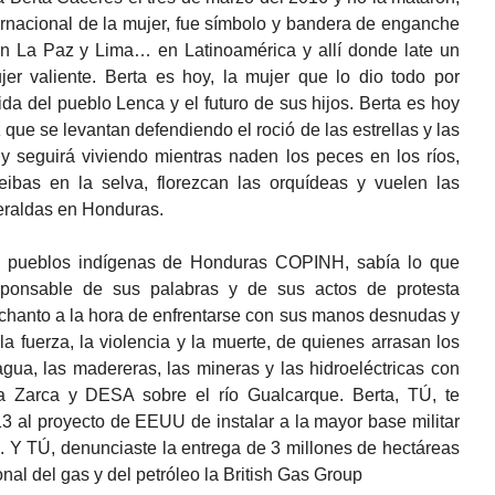
ernacional de la mujer, fue símbolo y bandera de enganche
n La Paz y Lima… en Latinoamérica y allí donde late un
r valiente. Berta es hoy, la mujer que lo dio todo por
 vida del pueblo Lenca y el futuro de sus hijos. Berta es hoy
que se levantan defendiendo el roció de las estrellas y las
 y seguirá viviendo mientras naden los peces en los ríos,
eibas en la selva, florezcan las orquídeas y vuelen las
meraldas en Honduras.
e pueblos indígenas de Honduras COPINH, sabía lo que
esponsable de sus palabras y de sus actos de protesta
chanto a la hora de enfrentarse con sus manos desnudas y
la fuerza, la violencia y la muerte, de quienes arrasan los
gua, las madereras, las mineras y las hidroeléctricas con
 Zarca y DESA sobre el río Gualcarque. Berta, TÚ, te
3 al proyecto de EEUU de instalar a la mayor base militar
 Y TÚ, denunciaste la entrega de 3 millones de hectáreas
onal del gas y del petróleo la British Gas Group