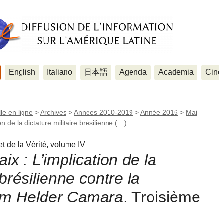
English
Italiano
日本語
Agenda
Academia
Cin
le en ligne
>
Archives
>
Années 2010-2019
>
Année 2016
>
Mai
on de la dictature militaire brésilienne (…)
t de la Vérité, volume IV
ix : L’implication de la
 brésilienne contre la
om Helder Camara
. Troisième