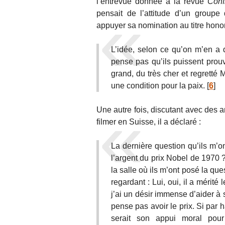
l’entrevue donnée à la revue
Conf
pensait de l’attitude d’un groupe 
appuyer sa nomination au titre honori
L’idée, selon ce qu’on m’en a d
pense pas qu’ils puissent prouv
grand, du très cher et regretté 
une condition pour la paix.
[
6
]
Une autre fois, discutant avec des 
filmer en Suisse, il a déclaré :
La dernière question qu’ils m’o
l’argent du prix Nobel de 1970 
la salle où ils m’ont posé la ques
regardant : Lui, oui, il a mérité
j’ai un désir immense d’aider à
pense pas avoir le prix. Si par 
serait son appui moral pour