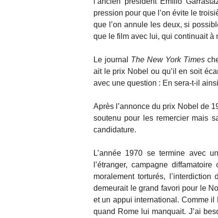
l’ancien président Emílio Garrast
pression pour que l’on évite le trois
que l’on annule les deux, si possib
que le film avec lui, qui continuait 
Le journal
The New York Times
che
ait le prix Nobel ou qu’il en soit 
avec une question : En sera-t-il ains
Après l’annonce du prix Nobel de 19
soutenu pour les remercier mais s
candidature.
L’année 1970 se termine avec un b
l’étranger, campagne diffamatoire 
moralement torturés, l’interdictio
demeurait le grand favori pour le No
et un appui international. Comme il l
quand Rome lui manquait. J’ai beso