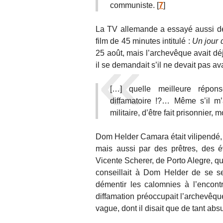
communiste.
[
7
]
La TV allemande a essayé aussi de l
film de 45 minutes intitulé :
Un jour 
25 août, mais l’archevêque avait déj
il se demandait s’il ne devait pas av
[…] quelle meilleure répon
diffamatoire !?… Même s’il m’a
militaire, d’être fait prisonnier,
Dom Helder Camara était vilipendé, 
mais aussi par des prêtres, des
Vicente Scherer, de Porto Alegre, qu
conseillait à Dom Helder de se ser
démentir les calomnies à l’encont
diffamation préoccupait l’archevêque
vague, dont il disait que de tant abs