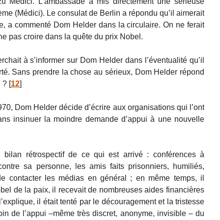
azu Médici. L’ambassade a mis directement une sérieuse
ième (Médici). Le consulat de Berlin a répondu qu’il aimerait
le, a commenté Dom Helder dans la circulaire. On ne ferait
à ne pas croire dans la quête du prix Nobel.
rchait à s’informer sur Dom Helder dans l’éventualité qu’il
écarté. Sans prendre la chose au sérieux, Dom Helder répond
i ?
[
12
]
70, Dom Helder décide d’écrire aux organisations qui l’ont
ans insinuer la moindre demande d’appui à une nouvelle
ilan rétrospectif de ce qui est arrivé : conférences à
contre sa personne, les amis faits prisonniers, humiliés,
n de contacter les médias en général ; en même temps, il
bel de la paix, il recevait de nombreuses aides financières
’explique, il était tenté par le découragement et la tristesse
in de l’appui –même très discret, anonyme, invisible – du