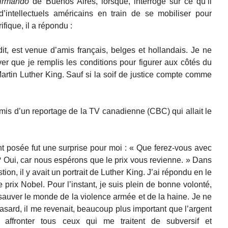
irmando
de Buenos Aires, lorsque, interrogé sur ce qu’il
d’intellectuels américains en train de se mobiliser pour
fique, il a répondu :
it, est venue d’amis français, belges et hollandais. Je ne
er que je remplis les conditions pour figurer aux côtés du
Martin Luther King. Sauf si la soif de justice compte comme
amis d’un reportage de la TV canadienne (CBC) qui allait le
nt posée fut une surprise pour moi : « Que ferez-vous avec
? Oui, car nous espérons que le prix vous revienne. » Dans
tion, il y avait un portrait de Luther King. J’ai répondu en le
 le prix Nobel. Pour l’instant, je suis plein de bonne volonté,
 sauver le monde de la violence armée et de la haine. Je ne
hasard, il me revenait, beaucoup plus important que l’argent
 affronter tous ceux qui me traitent de subversif et