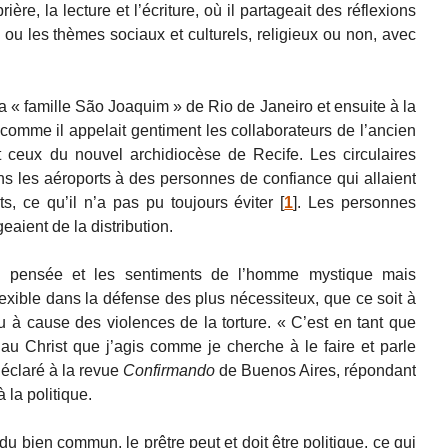
ière, la lecture et l’écriture, où il partageait des réflexions
ère ou les thèmes sociaux et culturels, religieux ou non, avec
la « famille São Joaquim » de Rio de Janeiro et ensuite à la
comme il appelait gentiment les collaborateurs de l’ancien
t ceux du nouvel archidiocèse de Recife. Les circulaires
ns les aéroports à des personnes de confiance qui allaient
s, ce qu’il n’a pas pu toujours éviter
[
1
]
. Les personnes
eaient de la distribution.
 la pensée et les sentiments de l’homme mystique mais
flexible dans la défense des plus nécessiteux, que ce soit à
u à cause des violences de la torture. « C’est en tant que
é au Christ que j’agis comme je cherche à le faire et parle
déclaré à la revue
Confirmando
de Buenos Aires, répondant
à la politique.
 du bien commun, le prêtre peut et doit être politique, ce qui