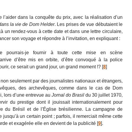
’aider dans la conquête du prix, avec la réalisation d’un
dans la vie de Dom Helder
. Les prises de vue débutaient le
à un rendez-vous à cette date et dans une lettre circulaire,
ancer son voyage et répondre à l’invitation, en expliquant :
se pourrais-je fournir à toute cette mise en scène
rrive d’être mis en orbite, d’être convoqué à la police
 mourir, ce serait un grand jour, un grand moment !?
[
8
]
non seulement par des journalistes nationaux et étrangers,
 évêques, des archevêques, comme dans le cas de Dom
i, lors d’une entrevue au
Jornal do Brasil
du 30 juillet 1970,
vir du prestige dont il jouissait internationalement pour
re du Brésil et de l’Église brésilienne. La campagne de
 jusqu’à un certain point ; parfois, il remerciait même cette
urde et exagérée elle en devient de la publicité
[
9
]
.