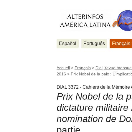
Español
Português
Français
Accueil
>
Français
>
Dial, revue mensuel
2016
>
Prix Nobel de la paix : L’implicati
DIAL 3372 - Cahiers de la Mémoire e
Prix Nobel de la pa
dictature militaire
nomination de D
partie