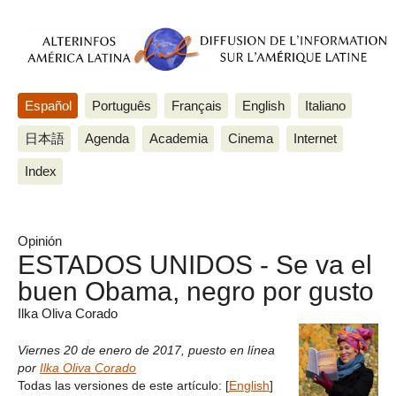
Español
Português
Français
English
Italiano
日本語
Agenda
Academia
Cinema
Internet
Index
Opinión
ESTADOS UNIDOS - Se va el
buen Obama, negro por gusto
Ilka Oliva Corado
Viernes 20 de enero de 2017
,
puesto en línea
por
Ilka Oliva Corado
Todas las versiones de este artículo:
[
English
]