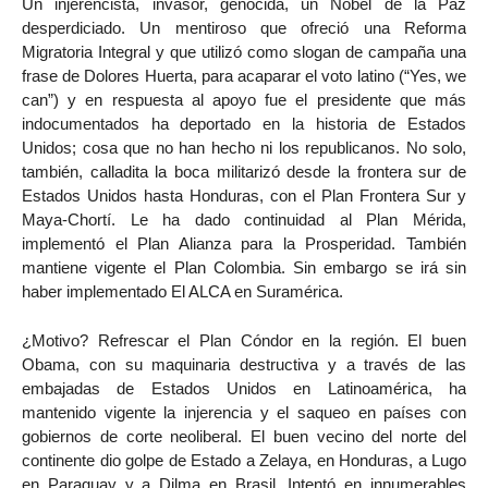
Un injerencista, invasor, genocida, un Nobel de la Paz
desperdiciado. Un mentiroso que ofreció una Reforma
Migratoria Integral y que utilizó como slogan de campaña una
frase de Dolores Huerta, para acaparar el voto latino (“Yes, we
can”) y en respuesta al apoyo fue el presidente que más
indocumentados ha deportado en la historia de Estados
Unidos; cosa que no han hecho ni los republicanos. No solo,
también, calladita la boca militarizó desde la frontera sur de
Estados Unidos hasta Honduras, con el Plan Frontera Sur y
Maya-Chortí. Le ha dado continuidad al Plan Mérida,
implementó el Plan Alianza para la Prosperidad. También
mantiene vigente el Plan Colombia. Sin embargo se irá sin
haber implementado El ALCA en Suramérica.
¿Motivo? Refrescar el Plan Cóndor en la región. El buen
Obama, con su maquinaria destructiva y a través de las
embajadas de Estados Unidos en Latinoamérica, ha
mantenido vigente la injerencia y el saqueo en países con
gobiernos de corte neoliberal. El buen vecino del norte del
continente dio golpe de Estado a Zelaya, en Honduras, a Lugo
en Paraguay y a Dilma en Brasil. Intentó en innumerables