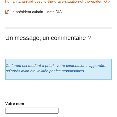
humanitarian-aid-despite-the-grave-situation-of-the-epidemic/
.
[
2
]
Le président cubain – note DIAL.
Un message, un commentaire ?
Ce forum est modéré a priori : votre contribution n’apparaîtra
qu’après avoir été validée par les responsables.
Votre nom