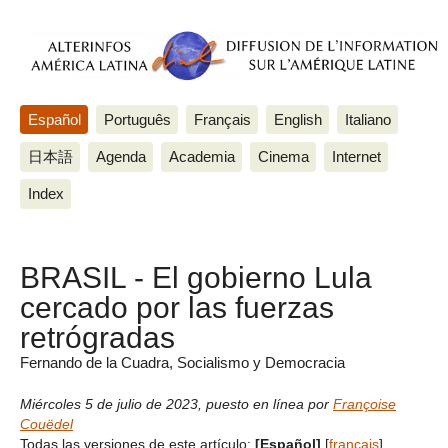
Español
Português
Français
English
Italiano
日本語
Agenda
Academia
Cinema
Internet
Index
BRASIL - El gobierno Lula
cercado por las fuerzas
retrógradas
Fernando de la Cuadra, Socialismo y Democracia
Miércoles 5 de julio de 2023
,
puesto en línea por
Françoise
Couëdel
Todas las versiones de este artículo:
[Español]
[
français
]