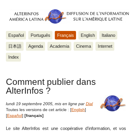
Español
Português
Français
English
Italiano
日本語
Agenda
Academia
Cinema
Internet
Index
Comment publier dans
AlterInfos ?
lundi 19 septembre 2005
,
mis en ligne par
Dial
Toutes les versions de cet article :
[
English
]
[
Español
]
[français]
Le site AlterInfos est une coopérative d’information, et vos